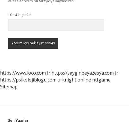
ve site adresim bu tarayıcıya kaydedilsin.
10 - 4 kaçtır?
*
https://www.loco.com.tr
https://sayginbeyazesya.com.tr
https://psikolojiblogu.com.tr
knight online
nttgame
Sitemap
Sidebar
Son Yazılar