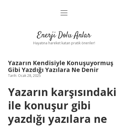
menüyü
Anasayfa
aç
Gizlilik Politikası
Enerji Dolu Anlar
Yasal Uyarı
Hayatına hareket katan pratik öneriler!
Hakkımızda
Yazarın Kendisiyle Konuşuyormuş
Gibi Yazdığı Yazılara Ne Denir
Tarih: Ocak 28, 2025
Yazarın karşısındaki
ile konuşur gibi
yazdığı yazılara ne