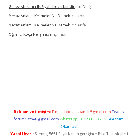
Güney Afrikanın Ilk Siyahi Lideri Kimdir
için
Otağ
Mecaz Anlamlı Kelimeler Ne Demek
için
admin
Mecaz Anlamlı Kelimeler Ne Demek
için
Arife
Öğrenci Koçu Ne Iş Yapar
için
admin
ulipbet güncel
Reklam ve İletişim:
E-mail:
backlinkpaneli@gmail.com
Teams:
forumhizmeti@gmail.com
Whatsapp: 0262 606 0 726
Telegram:
@karabul
Yasal Uyarı:
Sitemiz, 5651 Sayılı Kanun gereğince Bilgi Teknolojileri