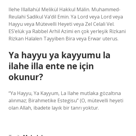
Ilehe Illallahül Melikül Hakkul Mälin. Muhammed-
Reulahi Sadikul Va’dil Emin. Ya Lord veya Lord veya
Hayyu veya Mütevelli Heyeti veya Zel Celali Vel.
ES’elük ya Rabbel Arhil Azimi en çok yerleşik Rizkani
Rizkan Halalen Tayyiben Bira veya Erwar uterus.
Ya hayyu ya kayyumu la
ilahe illa ente ne için
okunur?
“Ya Hayyu, Ya Kayyum, La Ilahe mutlaka gözaltına
alınmaz; Birahmetike Estegisu” (O, mütevelli heyeti
olan Allah, ibadete layık bir tanrı yoktur.