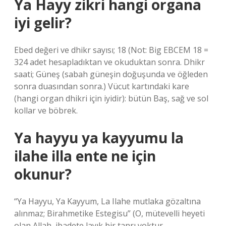
Ya Hayy zikri hangi organa
iyi gelir?
Ebed değeri ve dhikr sayısı; 18 (Not: Big EBCEM 18 =
324 adet hesapladıktan ve okuduktan sonra. Dhikr
saati; Güneş (sabah güneşin doğuşunda ve öğleden
sonra duasından sonra.) Vücut kartındaki kare
(hangi organ dhikri için iyidir): bütün Baş, sağ ve sol
kollar ve böbrek.
Ya hayyu ya kayyumu la
ilahe illa ente ne için
okunur?
“Ya Hayyu, Ya Kayyum, La Ilahe mutlaka gözaltına
alınmaz; Birahmetike Estegisu” (O, mütevelli heyeti
olan Allah, ibadete layık bir tanrı yoktur.