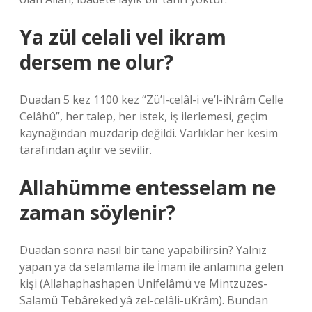
Ya zül celali vel ikram
dersem ne olur?
Duadan 5 kez 1100 kez “Zü’l-celâl-i ve’l-iNrâm Celle
Celâhû”, her talep, her istek, iş ilerlemesi, geçim
kaynağından muzdarip değildi. Varlıklar her kesim
tarafından açılır ve sevilir.
Allahümme entesselam ne
zaman söylenir?
Duadan sonra nasıl bir tane yapabilirsin? Yalnız
yapan ya da selamlama ile İmam ile anlamına gelen
kişi (Allahaphashapen Unifelâmü ve Mintzuzes-
Salamü Tebâreked yâ zel-celâli-uKrâm). Bundan