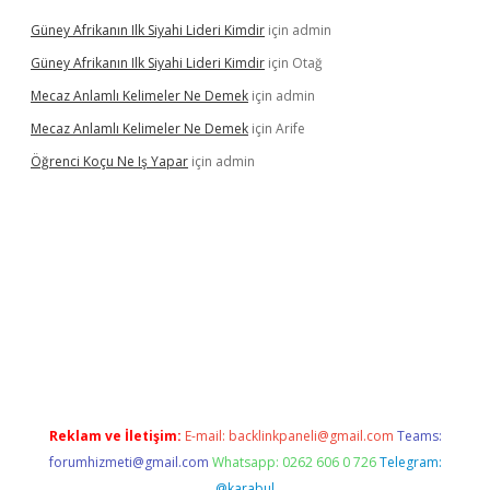
Güney Afrikanın Ilk Siyahi Lideri Kimdir
için
admin
Güney Afrikanın Ilk Siyahi Lideri Kimdir
için
Otağ
Mecaz Anlamlı Kelimeler Ne Demek
için
admin
Mecaz Anlamlı Kelimeler Ne Demek
için
Arife
Öğrenci Koçu Ne Iş Yapar
için
admin
cel
Reklam ve İletişim:
E-mail:
backlinkpaneli@gmail.com
Teams:
forumhizmeti@gmail.com
Whatsapp: 0262 606 0 726
Telegram:
@karabul