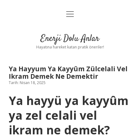
menüyü
Anasayfa
aç
Gizlilik Politikası
Enerji Dolu Anlar
Yasal Uyarı
Hayatına hareket katan pratik öneriler!
Hakkımızda
Ya Hayyum Ya Kayyûm Zülcelali Vel
Ikram Demek Ne Demektir
Tarih: Nisan 18, 2025
Ya hayyü ya kayyûm
ya zel celali vel
ikram ne demek?