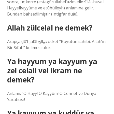
sonra, üç kerre (estagfirullahel’azîm ellezî lâ -huvel
Hayyelkayyûme ve etûbüileyh) anlamına gelir.
Bundan bahsedilmiştir (Intigfar duâı).
Allah zülcelal ne demek?
Arapça ḏū’l-jalāl ذوالج ocket “Boyutun sahibi, Allah’ın
Bir Sıfatı” kelimesi olur.
Ya hayyum ya kayyum ya
zel celali vel ikram ne
demek?
Anlamı: “O Hayy! O Kayyûm! O Cennet ve Dünya
Yaratıcısı!
Ya kayyum ya kuddüs ya