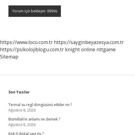
https://www.loco.com.tr
https://sayginbeyazesya.com.tr
https://psikolojiblogu.com.tr
knight online
nttgame
Sitemap
Sidebar
Son Yazılar
Termal su regl döngüsünü etkiler mi ?
Ağustos 8, 2026
Bismillah’ın anlamı ne demek ?
Ağustos 6, 2026
Kok 0 doğal sayı mı ?