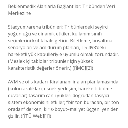
Beklenmedik Alanlarla Bağlantılar: Tribünden Veri
Merkezine
Stadyum/arena tribünleri: Tribünlerdeki seyirci
yoğunluğu ve dinamik etkiler, kullanım sınıfı
seçimlerini kritik hâle getirir. Biletleme, boşaltma
senaryoları ve acil durum planları, TS 498’deki
hareketli yük kabulleriyle uyumlu olmak zorundadır.
(Meslek içi tablolar tribünler için yüksek
karakteristik değerler önerir.) ([İMO][2])
AVM ve ofis katları: Kiralanabilir alan planlamasında
(kolon aralıkları, esnek yerleşim, hareketli bölme
duvarlar) tasarım canlı yükleri doğrudan taşıyıcı
sistem ekonomisini etkiler; “bir ton buradan, bir ton
oradan” derken, kiriş-boyut–maliyet üçgeni yeniden
çizilir. ([İTÜ Web][1])