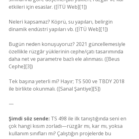
etkileri için esaslar. ([İTÜ Web][1])
Neleri kapsamaz? Köprü, su yapıları, belirgin
dinamik endüstri yapıları vb. ([İTÜ Web][1])
Bugün neden konuşuyoruz? 2021 güncellemesiyle
özellikle rüzgâr yüklerinin cephe/çatı tasarımında
daha net ve parametre bazlı ele alınması. ([Beus
Cephe][3])
Tek başına yeterli mi? Hayır; TS 500 ve TBDY 2018
ile birlikte okunmalı. ([Sanal Şantiye][5])
—
Şimdi söz sende:
TS 498 ile ilk tanıştığında seni en
çok hangi kısım zorladı—rüzgâr mı, kar mı, yoksa
kullanım sınıfları mı? Çalıştığın projelerde bu