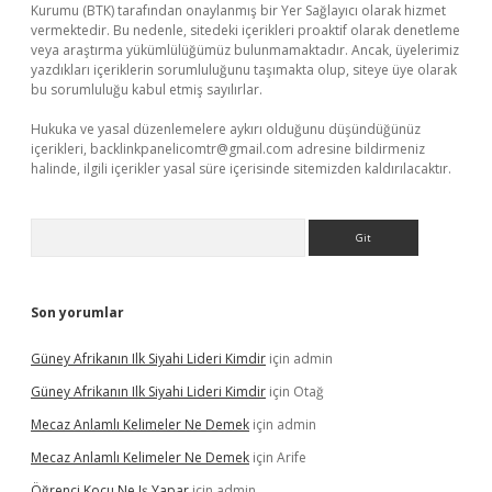
Kurumu (BTK) tarafından onaylanmış bir Yer Sağlayıcı olarak hizmet
vermektedir. Bu nedenle, sitedeki içerikleri proaktif olarak denetleme
veya araştırma yükümlülüğümüz bulunmamaktadır. Ancak, üyelerimiz
yazdıkları içeriklerin sorumluluğunu taşımakta olup, siteye üye olarak
bu sorumluluğu kabul etmiş sayılırlar.
Hukuka ve yasal düzenlemelere aykırı olduğunu düşündüğünüz
içerikleri,
backlinkpanelicomtr@gmail.com
adresine bildirmeniz
halinde, ilgili içerikler yasal süre içerisinde sitemizden kaldırılacaktır.
Arama
Son yorumlar
Güney Afrikanın Ilk Siyahi Lideri Kimdir
için
admin
Güney Afrikanın Ilk Siyahi Lideri Kimdir
için
Otağ
Mecaz Anlamlı Kelimeler Ne Demek
için
admin
Mecaz Anlamlı Kelimeler Ne Demek
için
Arife
Öğrenci Koçu Ne Iş Yapar
için
admin