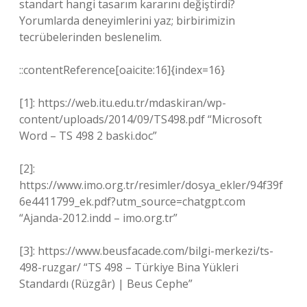
standart hangi tasarım kararını değiştirdi?
Yorumlarda deneyimlerini yaz; birbirimizin
tecrübelerinden beslenelim.
::contentReference[oaicite:16]{index=16}
[1]: https://web.itu.edu.tr/mdaskiran/wp-
content/uploads/2014/09/TS498.pdf “Microsoft
Word – TS 498 2 baski.doc”
[2]:
https://www.imo.org.tr/resimler/dosya_ekler/94f39f
6e4411799_ek.pdf?utm_source=chatgpt.com
“Ajanda-2012.indd – imo.org.tr”
[3]: https://www.beusfacade.com/bilgi-merkezi/ts-
498-ruzgar/ “TS 498 – Türkiye Bina Yükleri
Standardı (Rüzgâr) | Beus Cephe”