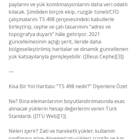
paylarını ve yük kombinasyonlarını daha veri odaklı
kılacak. Şimdiden birçok ekip, rüzgâr tüneli/CFD
çalışmalarını TS 498 çerçevesindeki kabullerle
birleştirip, cephe ve çatı tasarımını “adres ve
topografya duyarlı” hâle getiriyor. 2021
güncellemesinin açtığı şerit, ileride daha
bölgeselleştirilmiş haritalar ve dinamik güncellenen
yük katsayılarıyla genişleyebilir. ([Beus Cephe][3])
—
Kısa Bir Yol Haritası: “TS 498 nedir?” Diyenlere Özet
Ne? Bina elemanlarının boyutlandırılmasında esas
alınacak yüklerin hesap değerlerini veren Türk
Standardı. ([İTÜ Web][1])
Neleri içerir? Zati ve hareketli yükler; kullanım
sınıflarına göre döşeme/çatı yükleri; rüzgâr ve kar