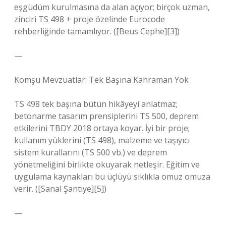
eşgüdüm kurulmasına da alan açıyor; birçok uzman,
zinciri TS 498 + proje özelinde Eurocode
rehberliğinde tamamlıyor. ([Beus Cephe][3])
—
Komşu Mevzuatlar: Tek Başına Kahraman Yok
TS 498 tek başına bütün hikâyeyi anlatmaz;
betonarme tasarım prensiplerini TS 500, deprem
etkilerini TBDY 2018 ortaya koyar. İyi bir proje;
kullanım yüklerini (TS 498), malzeme ve taşıyıcı
sistem kurallarını (TS 500 vb.) ve deprem
yönetmeliğini birlikte okuyarak netleşir. Eğitim ve
uygulama kaynakları bu üçlüyü sıklıkla omuz omuza
verir. ([Sanal Şantiye][5])
—