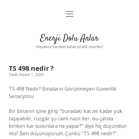
menüyü
Anasayfa
aç
Gizlilik Politikası
Enerji Dolu Anlar
Yasal Uyarı
Hayatına hareket katan pratik öneriler!
Hakkımızda
TS 498 nedir ?
Tarih: Kasım 1, 2025
TS 498 Nedir? Binaların Görünmeyen Güvenlik
Senaryosu
Bir binanın içine girip “buradaki kat ne kadar yük
taşıyabilir, rüzgâr şu camı nasıl iter, bu çatıda
biriken kar kolonlara ne yapar?” diye hiç düşündün
mü? Ben düşünüyorum. Çünkü “TS 498 nedir?”