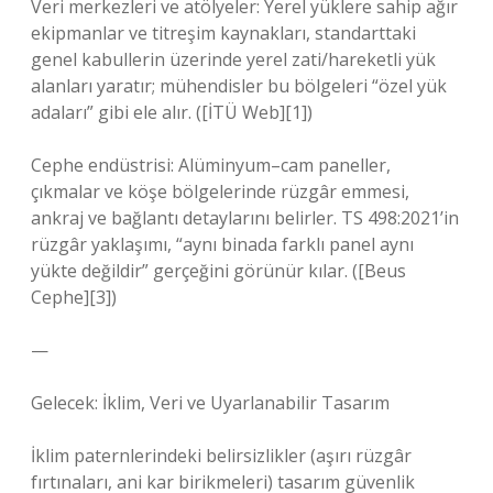
Veri merkezleri ve atölyeler: Yerel yüklere sahip ağır
ekipmanlar ve titreşim kaynakları, standarttaki
genel kabullerin üzerinde yerel zati/hareketli yük
alanları yaratır; mühendisler bu bölgeleri “özel yük
adaları” gibi ele alır. ([İTÜ Web][1])
Cephe endüstrisi: Alüminyum–cam paneller,
çıkmalar ve köşe bölgelerinde rüzgâr emmesi,
ankraj ve bağlantı detaylarını belirler. TS 498:2021’in
rüzgâr yaklaşımı, “aynı binada farklı panel aynı
yükte değildir” gerçeğini görünür kılar. ([Beus
Cephe][3])
—
Gelecek: İklim, Veri ve Uyarlanabilir Tasarım
İklim paternlerindeki belirsizlikler (aşırı rüzgâr
fırtınaları, ani kar birikmeleri) tasarım güvenlik