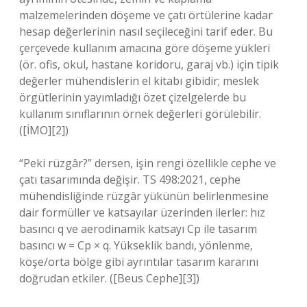
malzemelerinden döşeme ve çatı örtülerine kadar
hesap değerlerinin nasıl seçileceğini tarif eder. Bu
çerçevede kullanım amacına göre döşeme yükleri
(ör. ofis, okul, hastane koridoru, garaj vb.) için tipik
değerler mühendislerin el kitabı gibidir; meslek
örgütlerinin yayımladığı özet çizelgelerde bu
kullanım sınıflarının örnek değerleri görülebilir.
([İMO][2])
“Peki rüzgâr?” dersen, işin rengi özellikle cephe ve
çatı tasarımında değişir. TS 498:2021, cephe
mühendisliğinde rüzgâr yükünün belirlenmesine
dair formüller ve katsayılar üzerinden ilerler: hız
basıncı q ve aerodinamik katsayı Cp ile tasarım
basıncı w = Cp × q. Yükseklik bandı, yönlenme,
köşe/orta bölge gibi ayrıntılar tasarım kararını
doğrudan etkiler. ([Beus Cephe][3])