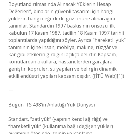
Boyutlandırılmasında Alınacak Yüklerin Hesap
Değerleri”, binaların güvenli tasarımı için hangi
yüklerin hangi değerlerle göz önüne alınacağını
tanımlar. Standardın 1997 baskısının önsözü; ilk
kabulün 17 Kasım 1987, tadilin 18 Kasım 1997 tarihli
toplantılarda yapıldığını söyler. Ayrıca “hareketli yük”
tanımının içine insan, mobilya, makine, rüzgâr ve
kar gibi etkilerin girdiğini açıkça belirtir. Kapsam,
konutlardan okullara, hastanelerden garajlara
geniştir; köprüler, su yapıları ve belirgin dinamik
etkili endüstri yapıları kapsam dışıdır. ([İTÜ Web][1])
—
Bugün: TS 498’in Anlattığı Yük Dünyası
Standart, “zati yük” (yapının kendi ağırlığı) ve
“hareketli yük” (kullanıma bağlı değişen yükler)
ayrımının ötesinde, zemin ve kaplama