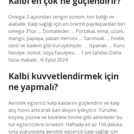
Kalbi en çok ne güçlendirir?
Omega-3 açısından zengin somon, ton balığı ve
alabalık. Kalp sağlığı için en önemli paydaşlardan biri
omega-3’tür. … Domatesler. … Portakal, elma, üzüm,
mango, papaya, yaban mersini. … Sarımsak. … Fındık,
ceviz ve badem gibi kuruyemişler. … Ispanak. … Kuru
fasulye, nohut, soya fasulyesi. … Tam tahıllar.Daha
fazla makale…•6 Eylül 2024
Kalbi kuvvetlendirmek için
ne yapmalı?
Aerobik egzersiz kalp kaslarını güçlendirir ve kalp
atış hızını artırarak kan akışını iyileştirir. Yürüme,
koşma, yüzme ve bisiklete binme gibi aktiviteler bu
tür egzersizlere örnektir. Haftada en az 150 dakika
orta yoğunlukta aerobik egzersiz kalp sağlığı için