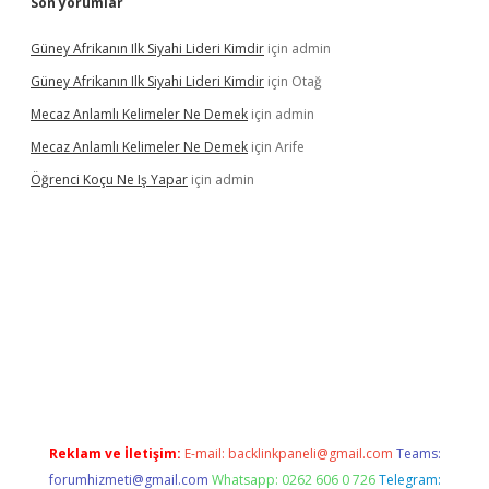
Son yorumlar
Güney Afrikanın Ilk Siyahi Lideri Kimdir
için
admin
Güney Afrikanın Ilk Siyahi Lideri Kimdir
için
Otağ
Mecaz Anlamlı Kelimeler Ne Demek
için
admin
Mecaz Anlamlı Kelimeler Ne Demek
için
Arife
Öğrenci Koçu Ne Iş Yapar
için
admin
l
Reklam ve İletişim:
E-mail:
backlinkpaneli@gmail.com
Teams:
forumhizmeti@gmail.com
Whatsapp: 0262 606 0 726
Telegram: