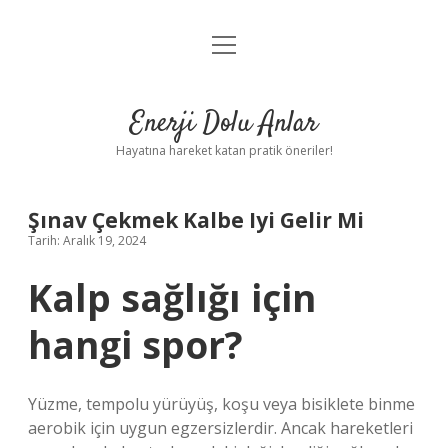
menüyü
Anasayfa
aç
Gizlilik Politikası
Enerji Dolu Anlar
Yasal Uyarı
Hayatına hareket katan pratik öneriler!
Hakkımızda
Şınav Çekmek Kalbe Iyi Gelir Mi
Tarih: Aralık 19, 2024
Kalp sağlığı için
hangi spor?
Yüzme, tempolu yürüyüş, koşu veya bisiklete binme
aerobik için uygun egzersizlerdir. Ancak hareketleri