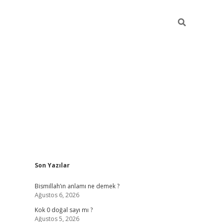
Sidebar
Son Yazılar
tulipbet günc
Bismillah’ın anlamı ne demek ?
Ağustos 6, 2026
Kok 0 doğal sayı mı ?
Ağustos 5, 2026