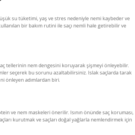
?
e, düşük su tüketimi, yaş ve stres nedeniyle nemi kaybeder ve
llanılan bir bakım rutini ile saçı nemli hale getirebilir ve
saç tellerinin nem dengesini koruyarak şişmeyi önleyebilir.
nler seçerek bu sorunu azaltabilirsiniz. Islak saçlarda tarak
ini önleyen adımlardan biri.
otein ve nem maskeleri önerilir. Isının önünde saç koruması,
Saçları kurutmak ve saçları doğal yağlarla nemlendirmek için