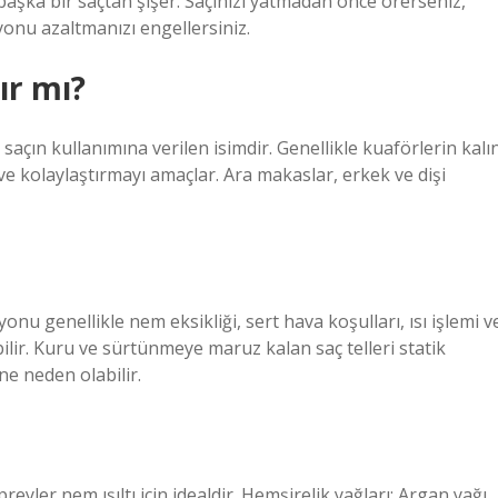
başka bir saçtan şişer. Saçınızı yatmadan önce örerseniz,
yonu azaltmanızı engellersiniz.
ır mı?
saçın kullanımına verilen isimdir. Genellikle kuaförlerin kalı
i ve kolaylaştırmayı amaçlar. Ara makaslar, erkek ve dişi
onu genellikle nem eksikliği, sert hava koşulları, ısı işlemi v
ilir. Kuru ve sürtünmeye maruz kalan saç telleri statik
ne neden olabilir.
eyler nem ışıltı için idealdir. Hemşirelik yağları: Argan yağı,