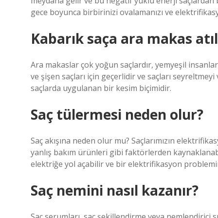
meydana gelir ve bu negatif yüklü enerji saçlardan 
gece boyunca birbirinizi ovalamanızı ve elektrifikas
Kabarık saça ara makas atıl
Ara makaslar çok yoğun saçlardır, yemyeşil insanlar 
ve şişen saçları için geçerlidir ve saçları seyreltmey
saçlarda uygulanan bir kesim biçimidir.
Saç tülermesi neden olur?
Saç akışına neden olur mu? Saçlarımızın elektrifikasy
yanlış bakım ürünleri gibi faktörlerden kaynaklanab
elektriğe yol açabilir ve bir elektrifikasyon problemi
Saç nemini nasıl kazanır?
Saç serumları, saç şekillendirme veya nemlendirici spr