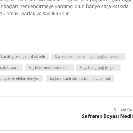
lar saçları nemlendirmeye yardımcı olur. Banyo saça katkıda
lamak, parlak ve sağlıklı kalır.
Lastik gibi saç nasıl düzelir
Saç kabarmasını önleyen yağlar nelerdir
 çok kabarır
Saç tülermesi neden olur
Saça hangi yağ iyi gelir
rıyor ve elektrikleniyor
Saçların canlı olması için ne yapılmalı
Sonraki Yaz
Safranın Boyası Nedi