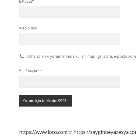
E-Posta*
Web Sitesi
Daha sonraki yorumlarımda kullanılması için adım, e-posta adres
5 + 3 kaçtır?
*
https://www.loco.com.tr
https://sayginbeyazesya.co