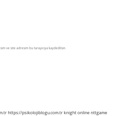
im ve site adresim bu tarayıcıya kaydedilsin.
m.tr
https://psikolojiblogu.com.tr
knight online
nttgame