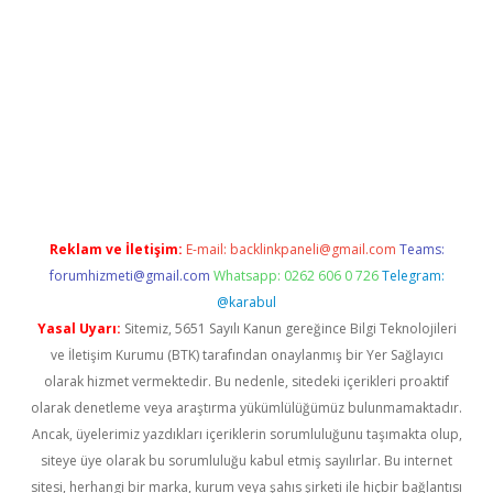
el
Reklam ve İletişim:
E-mail:
backlinkpaneli@gmail.com
Teams:
forumhizmeti@gmail.com
Whatsapp: 0262 606 0 726
Telegram:
@karabul
Yasal Uyarı:
Sitemiz, 5651 Sayılı Kanun gereğince Bilgi Teknolojileri
ve İletişim Kurumu (BTK) tarafından onaylanmış bir Yer Sağlayıcı
olarak hizmet vermektedir. Bu nedenle, sitedeki içerikleri proaktif
olarak denetleme veya araştırma yükümlülüğümüz bulunmamaktadır.
Ancak, üyelerimiz yazdıkları içeriklerin sorumluluğunu taşımakta olup,
siteye üye olarak bu sorumluluğu kabul etmiş sayılırlar. Bu internet
sitesi, herhangi bir marka, kurum veya şahıs şirketi ile hiçbir bağlantısı