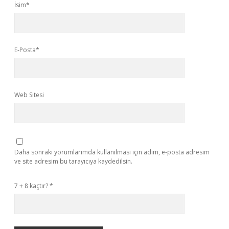
İsim*
E-Posta*
Web Sitesi
Daha sonraki yorumlarımda kullanılması için adım, e-posta adresim
ve site adresim bu tarayıcıya kaydedilsin.
7 + 8 kaçtır?
*