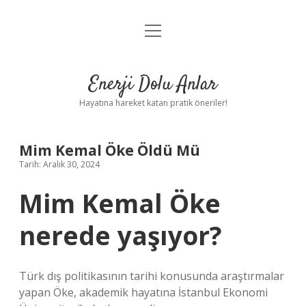
menüyü
Anasayfa
aç
Gizlilik Politikası
Enerji Dolu Anlar
Yasal Uyarı
Hayatına hareket katan pratik öneriler!
Hakkımızda
Mim Kemal Öke Öldü Mü
Tarih: Aralık 30, 2024
Mim Kemal Öke
nerede yaşıyor?
Türk dış politikasının tarihi konusunda araştırmalar
yapan Öke, akademik hayatına İstanbul Ekonomi