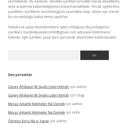
vermektedir. Bu nedenle, sitedeki içerikleri proaktif olarak denetleme
veya araştırma yükümlülüğümüz bulunmamaktadır. Ancak, üyelerimiz
yazdıkları içeriklerin sorumluluğunu taşımakta olup, siteye üye olarak
bu sorumluluğu kabul etmiş sayılırlar.
Hukuka ve yasal düzenlemelere aykırı olduğunu düşündüğünüz
içerikleri,
backlinkpanelicomtr@gmail.com
adresine bildirmeniz
halinde, ilgili içerikler yasal süre içerisinde sitemizden kaldırılacaktır.
Arama
Son yorumlar
Güney Afrikanın Ilk Siyahi Lideri Kimdir
için
admin
Güney Afrikanın Ilk Siyahi Lideri Kimdir
için
Otağ
Mecaz Anlamlı Kelimeler Ne Demek
için
admin
Mecaz Anlamlı Kelimeler Ne Demek
için
Arife
Öğrenci Koçu Ne Iş Yapar
için
admin