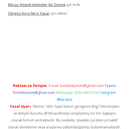
Mecaz Anlamlı Kelimeler Ne Demek
için
Arife
Öğrenci Koçu Ne Iş Yapar
için
admin
l
Reklam ve İletişim:
E-mail:
backlinkpaneli@gmail.com
Teams:
forumhizmeti@gmail.com
Whatsapp: 0262 606 0 726
Telegram:
@karabul
Yasal Uyarı:
Sitemiz, 5651 Sayılı Kanun gereğince Bilgi Teknolojileri
ve İletişim Kurumu (BTK) tarafından onaylanmış bir Yer Sağlayıcı
olarak hizmet vermektedir. Bu nedenle, sitedeki içerikleri proaktif
olarak denetleme veya araştırma yükümlülüğümüz bulunmamaktadır.