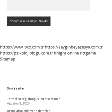
https://www.loco.com.tr
https://sayginbeyazesya.com.tr
https://psikolojiblogu.com.tr
knight online
nttgame
Sitemap
Sidebar
Son Yazılar
Termal su regl döngüsünü etkiler mi ?
Ağustos 8, 2026
Bismillah’ın anlamı ne demek ?