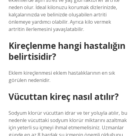
eklemlerde aşırı stres ve yaş gibi faktörler artrite
neden olur. İdeal kilonuzu korumak dizlerinizde,
kalçalarınızda ve belinizde oluşabilen artriti
önlemeye yardımcı olabilir. Ayrıca kilo vermek
artritin ilerlemesini yavaşlatabilir.
Kireçlenme hangi hastalığın
belirtisidir?
Eklem kireçlenmesi eklem hastalıklarının en sık
görülen nedenidir.
Vücuttan kireç nasıl atılır?
Sodyum klorür vücuttan idrar ve ter yoluyla atılır, bu
nedenle vücuttaki sodyum klorür miktarını azaltmak
için yeterli su içmeyi ihmal etmemelisiniz. Uzmanlar
günde en az 8 bardak su içmenin önemli olduğunu