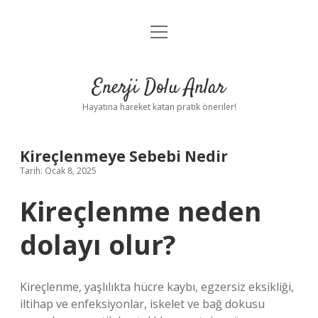
menüyü
Anasayfa
aç
Gizlilik Politikası
Enerji Dolu Anlar
Yasal Uyarı
Hayatına hareket katan pratik öneriler!
Hakkımızda
Kireçlenmeye Sebebi Nedir
Tarih: Ocak 8, 2025
Kireçlenme neden
dolayı olur?
Kireçlenme, yaşlılıkta hücre kaybı, egzersiz eksikliği,
iltihap ve enfeksiyonlar, iskelet ve bağ dokusu