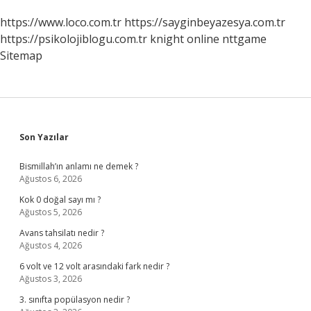
https://www.loco.com.tr
https://sayginbeyazesya.com.tr
https://psikolojiblogu.com.tr
knight online
nttgame
Sitemap
Sidebar
Son Yazılar
Bismillah’ın anlamı ne demek ?
Ağustos 6, 2026
Kok 0 doğal sayı mı ?
Ağustos 5, 2026
Avans tahsilatı nedir ?
Ağustos 4, 2026
6 volt ve 12 volt arasındaki fark nedir ?
Ağustos 3, 2026
3. sınıfta popülasyon nedir ?