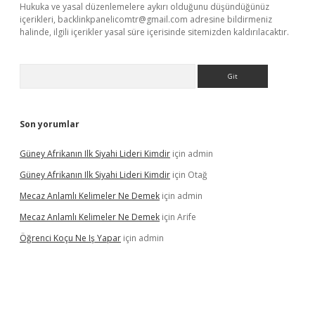
Hukuka ve yasal düzenlemelere aykırı olduğunu düşündüğünüz
içerikleri,
backlinkpanelicomtr@gmail.com
adresine bildirmeniz
halinde, ilgili içerikler yasal süre içerisinde sitemizden kaldırılacaktır.
Arama
Son yorumlar
Güney Afrikanın Ilk Siyahi Lideri Kimdir
için
admin
Güney Afrikanın Ilk Siyahi Lideri Kimdir
için
Otağ
Mecaz Anlamlı Kelimeler Ne Demek
için
admin
Mecaz Anlamlı Kelimeler Ne Demek
için
Arife
Öğrenci Koçu Ne Iş Yapar
için
admin