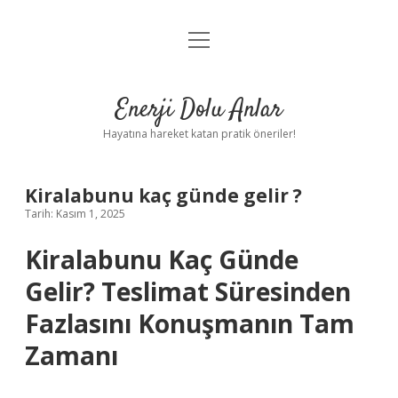
menüyü
Anasayfa
aç
Gizlilik Politikası
Enerji Dolu Anlar
Yasal Uyarı
Hayatına hareket katan pratik öneriler!
Hakkımızda
Kiralabunu kaç günde gelir ?
Tarih: Kasım 1, 2025
Kiralabunu Kaç Günde
Gelir? Teslimat Süresinden
Fazlasını Konuşmanın Tam
Zamanı