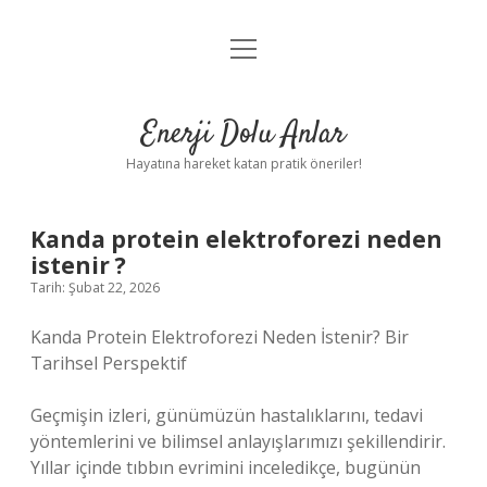
menüyü
Anasayfa
aç
Gizlilik Politikası
Enerji Dolu Anlar
Yasal Uyarı
Hayatına hareket katan pratik öneriler!
Hakkımızda
Kanda protein elektroforezi neden
istenir ?
Tarih: Şubat 22, 2026
Kanda Protein Elektroforezi Neden İstenir? Bir
Tarihsel Perspektif
Geçmişin izleri, günümüzün hastalıklarını, tedavi
yöntemlerini ve bilimsel anlayışlarımızı şekillendirir.
Yıllar içinde tıbbın evrimini inceledikçe, bugünün