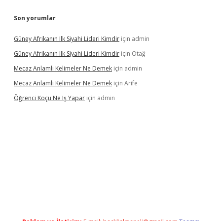
Son yorumlar
Güney Afrikanın Ilk Siyahi Lideri Kimdir
için
admin
Güney Afrikanın Ilk Siyahi Lideri Kimdir
için
Otağ
Mecaz Anlamlı Kelimeler Ne Demek
için
admin
Mecaz Anlamlı Kelimeler Ne Demek
için
Arife
Öğrenci Koçu Ne Iş Yapar
için
admin
el