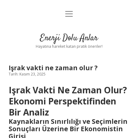
menüyü
Anasayfa
aç
Gizlilik Politikası
Enerji Dolu Anlar
Yasal Uyarı
Hayatına hareket katan pratik öneriler!
Hakkımızda
Işrak vakti ne zaman olur ?
Tarih: Kasım 23, 2025
Işrak Vakti Ne Zaman Olur?
Ekonomi Perspektifinden
Bir Analiz
Kaynakların Sınırlılığı ve Seçimlerin
Sonuçları Üzerine Bir Ekonomistin
Girişi