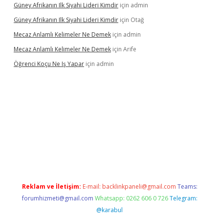
Güney Afrikanın Ilk Siyahi Lideri Kimdir
için
admin
Güney Afrikanın Ilk Siyahi Lideri Kimdir
için
Otağ
Mecaz Anlamlı Kelimeler Ne Demek
için
admin
Mecaz Anlamlı Kelimeler Ne Demek
için
Arife
Öğrenci Koçu Ne Iş Yapar
için
admin
cel
Reklam ve İletişim:
E-mail:
backlinkpaneli@gmail.com
Teams:
forumhizmeti@gmail.com
Whatsapp: 0262 606 0 726
Telegram:
@karabul