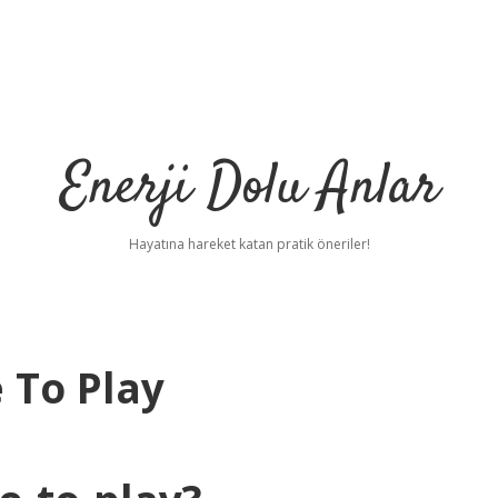
Enerji Dolu Anlar
Hayatına hareket katan pratik öneriler!
e To Play