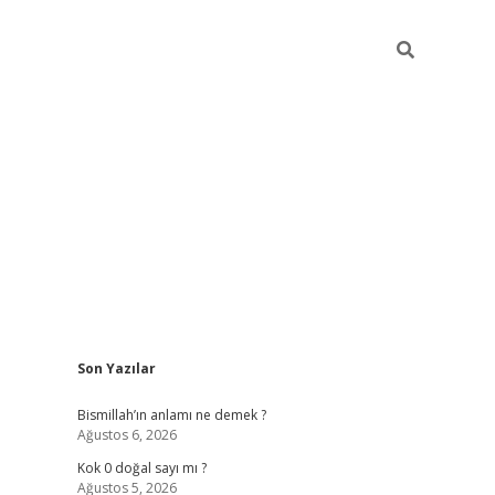
Sidebar
Son Yazılar
tulipbet güncel
Bismillah’ın anlamı ne demek ?
Ağustos 6, 2026
Kok 0 doğal sayı mı ?
Ağustos 5, 2026