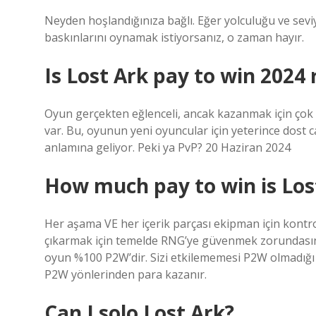
Neyden hoşlandığınıza bağlı. Eğer yolculuğu ve sev
baskınlarını oynamak istiyorsanız, o zaman hayır.
Is Lost Ark pay to win 2024 
Oyun gerçekten eğlenceli, ancak kazanmak için çok p
var. Bu, oyunun yeni oyuncular için yeterince dost 
anlamına geliyor. Peki ya PvP? 20 Haziran 2024
How much pay to win is Los
Her aşama VE her içerik parçası ekipman için kontro
çıkarmak için temelde RNG’ye güvenmek zorundasın
oyun %100 P2W’dir. Sizi etkilememesi P2W olmadığı 
P2W yönlerinden para kazanır.
Can I solo Lost Ark?