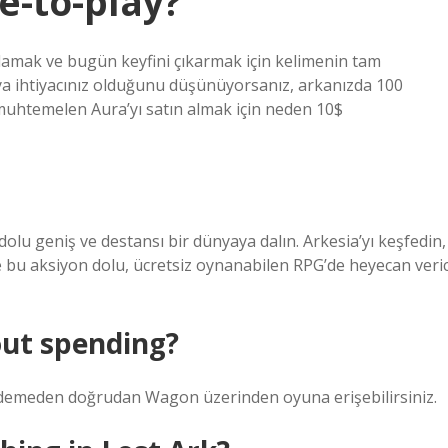
e-to-play?
lamak ve bugün keyfini çıkarmak için kelimenin tam
aya ihtiyacınız olduğunu düşünüyorsanız, arkanızda 100
, muhtemelen Aura’yı satın almak için neden 10$
dolu geniş ve destansı bir dünyaya dalın. Arkesia’yı keşfedin,
 ve bu aksiyon dolu, ücretsiz oynanabilen RPG’de heyecan veric
out spending?
t ödemeden doğrudan Wagon üzerinden oyuna erişebilirsiniz.