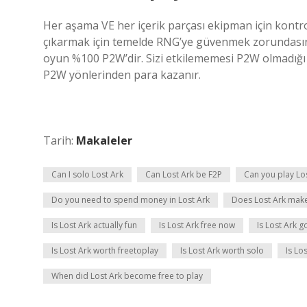
Her aşama VE her içerik parçası ekipman için kontro
çıkarmak için temelde RNG’ye güvenmek zorundasın
oyun %100 P2W’dir. Sizi etkilememesi P2W olmadığı 
P2W yönlerinden para kazanır.
Tarih:
Makaleler
Can I solo Lost Ark
Can Lost Ark be F2P
Can you play Lo
Do you need to spend money in Lost Ark
Does Lost Ark mak
Is Lost Ark actually fun
Is Lost Ark free now
Is Lost Ark g
Is Lost Ark worth freetoplay
Is Lost Ark worth solo
Is Lo
When did Lost Ark become free to play