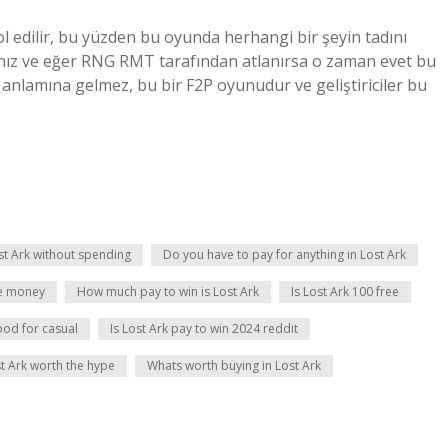
l edilir, bu yüzden bu oyunda herhangi bir şeyin tadını
ız ve eğer RNG RMT tarafından atlanırsa o zaman evet bu
anlamına gelmez, bu bir F2P oyunudur ve geliştiriciler bu
st Ark without spending
Do you have to pay for anything in Lost Ark
e money
How much pay to win is Lost Ark
Is Lost Ark 100 free
ood for casual
Is Lost Ark pay to win 2024 reddit
st Ark worth the hype
Whats worth buying in Lost Ark