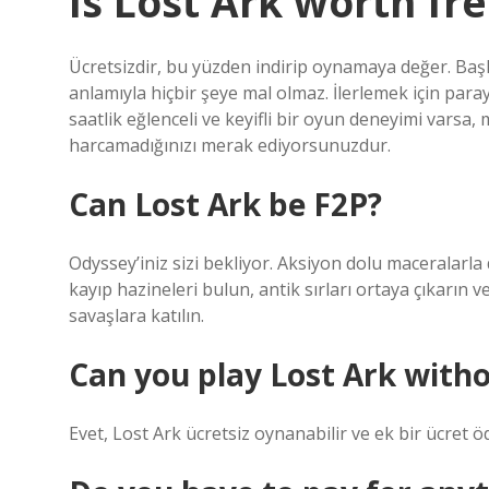
Is Lost Ark worth fre
Ücretsizdir, bu yüzden indirip oynamaya değer. Baş
anlamıyla hiçbir şeye mal olmaz. İlerlemek için par
saatlik eğlenceli ve keyifli bir oyun deneyimi varsa
harcamadığınızı merak ediyorsunuzdur.
Can Lost Ark be F2P?
Odyssey’iniz sizi bekliyor. Aksiyon dolu maceralarla 
kayıp hazineleri bulun, antik sırları ortaya çıkarın
savaşlara katılın.
Can you play Lost Ark with
Evet, Lost Ark ücretsiz oynanabilir ve ek bir ücre