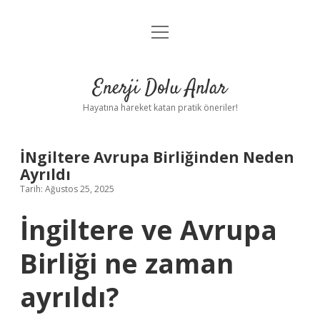
menüyü
Anasayfa
aç
Gizlilik Politikası
Enerji Dolu Anlar
Yasal Uyarı
Hayatına hareket katan pratik öneriler!
Hakkımızda
İNgiltere Avrupa Birliğinden Neden
Ayrıldı
Tarih: Ağustos 25, 2025
İngiltere ve Avrupa
Birliği ne zaman
ayrıldı?