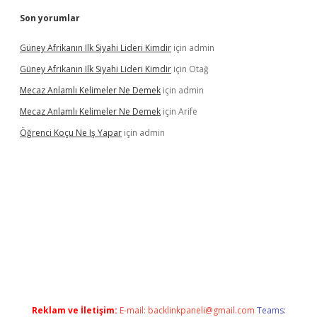
Son yorumlar
Güney Afrikanın Ilk Siyahi Lideri Kimdir
için
admin
Güney Afrikanın Ilk Siyahi Lideri Kimdir
için
Otağ
Mecaz Anlamlı Kelimeler Ne Demek
için
admin
Mecaz Anlamlı Kelimeler Ne Demek
için
Arife
Öğrenci Koçu Ne Iş Yapar
için
admin
l
Reklam ve İletişim:
E-mail:
backlinkpaneli@gmail.com
Teams: