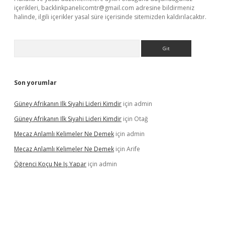
içerikleri,
backlinkpanelicomtr@gmail.com
adresine bildirmeniz
halinde, ilgili içerikler yasal süre içerisinde sitemizden kaldırılacaktır.
Arama
Son yorumlar
Güney Afrikanın Ilk Siyahi Lideri Kimdir
için
admin
Güney Afrikanın Ilk Siyahi Lideri Kimdir
için
Otağ
Mecaz Anlamlı Kelimeler Ne Demek
için
admin
Mecaz Anlamlı Kelimeler Ne Demek
için
Arife
Öğrenci Koçu Ne Iş Yapar
için
admin