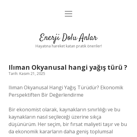
menüyü
Anasayfa
aç
Gizlilik Politikası
Enerji Dolu Anlar
Yasal Uyarı
Hayatına hareket katan pratik öneriler!
Hakkımızda
Ilıman Okyanusal hangi yağış türü ?
Tarih: Kasım 21, 2025
Ilıman Okyanusal Hangi Yağış Türüdür? Ekonomik
Perspektiften Bir Değerlendirme
Bir ekonomist olarak, kaynakların sınırlılığı ve bu
kaynakların nasıl seçileceği üzerine sıkça
düşünürüm. Her seçim, bir fırsat maliyeti taşır ve bu
da ekonomik kararların daha geniş toplumsal