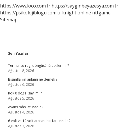
https://www.loco.com.tr
https://sayginbeyazesya.com.tr
https://psikolojiblogu.com.tr
knight online
nttgame
Sitemap
Sidebar
Son Yazılar
Termal su regl döngüsünü etkiler mi ?
Ağustos 8, 2026
Bismillah’ın anlamı ne demek ?
Ağustos 6, 2026
Kok 0 doğal sayı mı ?
Ağustos 5, 2026
Avans tahsilatı nedir ?
Ağustos 4, 2026
6 volt ve 12 volt arasındaki fark nedir ?
Ağustos 3, 2026