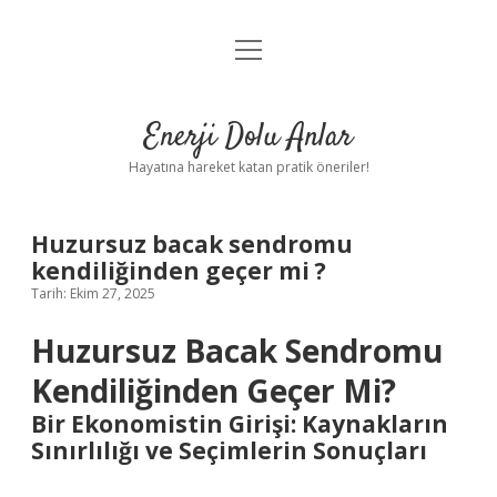
menüyü
Anasayfa
aç
Gizlilik Politikası
Enerji Dolu Anlar
Yasal Uyarı
Hayatına hareket katan pratik öneriler!
Hakkımızda
Huzursuz bacak sendromu
kendiliğinden geçer mi ?
Tarih: Ekim 27, 2025
Huzursuz Bacak Sendromu
Kendiliğinden Geçer Mi?
Bir Ekonomistin Girişi: Kaynakların
Sınırlılığı ve Seçimlerin Sonuçları