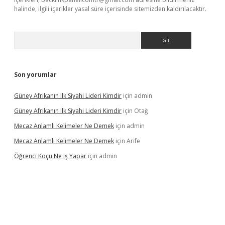
halinde, ilgili içerikler yasal süre içerisinde sitemizden kaldırılacaktır.
Arama
Son yorumlar
Güney Afrikanın Ilk Siyahi Lideri Kimdir
için
admin
Güney Afrikanın Ilk Siyahi Lideri Kimdir
için
Otağ
Mecaz Anlamlı Kelimeler Ne Demek
için
admin
Mecaz Anlamlı Kelimeler Ne Demek
için
Arife
Öğrenci Koçu Ne Iş Yapar
için
admin