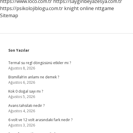
https://www.loco.com.tr
https://sayginbeyazesya.com.tr
https://psikolojiblogu.com.tr
knight online
nttgame
Sitemap
Sidebar
Son Yazılar
Termal su regl döngüsünü etkiler mi ?
Ağustos 8, 2026
Bismillah’ın anlamı ne demek ?
Ağustos 6, 2026
Kok 0 doğal sayı mı ?
Ağustos 5, 2026
Avans tahsilatı nedir ?
Ağustos 4, 2026
6 volt ve 12 volt arasındaki fark nedir ?
Ağustos 3, 2026