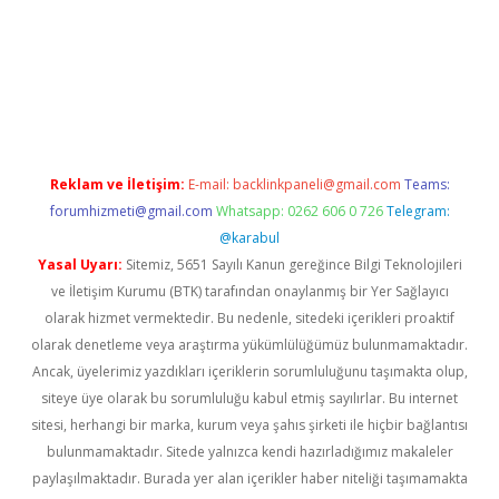
lipbet güncel
Reklam ve İletişim:
E-mail:
backlinkpaneli@gmail.com
Teams:
forumhizmeti@gmail.com
Whatsapp: 0262 606 0 726
Telegram:
@karabul
Yasal Uyarı:
Sitemiz, 5651 Sayılı Kanun gereğince Bilgi Teknolojileri
ve İletişim Kurumu (BTK) tarafından onaylanmış bir Yer Sağlayıcı
olarak hizmet vermektedir. Bu nedenle, sitedeki içerikleri proaktif
olarak denetleme veya araştırma yükümlülüğümüz bulunmamaktadır.
Ancak, üyelerimiz yazdıkları içeriklerin sorumluluğunu taşımakta olup,
siteye üye olarak bu sorumluluğu kabul etmiş sayılırlar. Bu internet
sitesi, herhangi bir marka, kurum veya şahıs şirketi ile hiçbir bağlantısı
bulunmamaktadır. Sitede yalnızca kendi hazırladığımız makaleler
paylaşılmaktadır. Burada yer alan içerikler haber niteliği taşımamakta