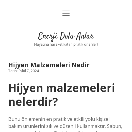
menüyü
Anasayfa
aç
Gizlilik Politikası
Enerji Dolu Anlar
Yasal Uyarı
Hayatına hareket katan pratik öneriler!
Hakkımızda
Hijyen Malzemeleri Nedir
Tarih: Eylül 7, 2024
Hijyen malzemeleri
nelerdir?
Bunu önlemenin en pratik ve etkili yolu kişisel
bakım ürünlerini sık ve düzenli kullanmaktır. Sabun,