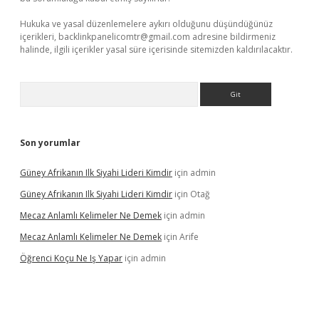
Hukuka ve yasal düzenlemelere aykırı olduğunu düşündüğünüz
içerikleri,
backlinkpanelicomtr@gmail.com
adresine bildirmeniz
halinde, ilgili içerikler yasal süre içerisinde sitemizden kaldırılacaktır.
Arama
Son yorumlar
Güney Afrikanın Ilk Siyahi Lideri Kimdir
için
admin
Güney Afrikanın Ilk Siyahi Lideri Kimdir
için
Otağ
Mecaz Anlamlı Kelimeler Ne Demek
için
admin
Mecaz Anlamlı Kelimeler Ne Demek
için
Arife
Öğrenci Koçu Ne Iş Yapar
için
admin