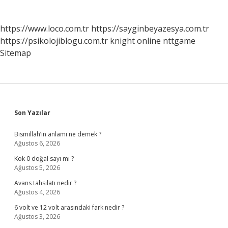
https://www.loco.com.tr
https://sayginbeyazesya.com.tr
https://psikolojiblogu.com.tr
knight online
nttgame
Sitemap
Sidebar
Son Yazılar
Bismillah’ın anlamı ne demek ?
Ağustos 6, 2026
Kok 0 doğal sayı mı ?
Ağustos 5, 2026
Avans tahsilatı nedir ?
Ağustos 4, 2026
6 volt ve 12 volt arasındaki fark nedir ?
Ağustos 3, 2026