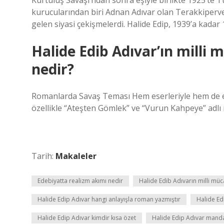
Kurtuluş Savaşı’ndan sonra eşiyle birlikte 1925’te T
kurucularından biri Adnan Adıvar olan Terakkiperve
gelen siyasi çekişmelerdi. Halide Edip, 1939’a kadar 1
Halide Edib Adıvar’ın milli 
nedir?
Romanlarda Savaş Teması Hem eserleriyle hem de edeb
özellikle “Ateşten Gömlek” ve “Vurun Kahpeye” adlı 
Tarih:
Makaleler
Edebiyatta realizm akımı nedir
Halide Edib Adıvarın milli müc
Halide Edip Adıvar hangi anlayışla roman yazmıştır
Halide Ed
Halide Edip Adıvar kimdir kısa özet
Halide Edip Adıvar manda