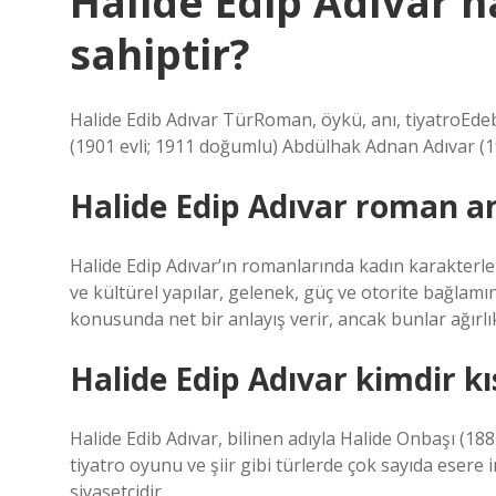
Halide Edip Adıvar h
sahiptir?
Halide Edib Adıvar TürRoman, öykü, anı, tiyatroEdeb
(1901 evli; 1911 doğumlu) Abdülhak Adnan Adıvar (19
Halide Edip Adıvar roman an
Halide Edip Adıvar’ın romanlarında kadın karakterler 
ve kültürel yapılar, gelenek, güç ve otorite bağlamın
konusunda net bir anlayış verir, ancak bunlar ağırlık
Halide Edip Adıvar kimdir kı
Halide Edib Adıvar, bilinen adıyla Halide Onbaşı (18
tiyatro oyunu ve şiir gibi türlerde çok sayıda esere 
siyasetçidir.