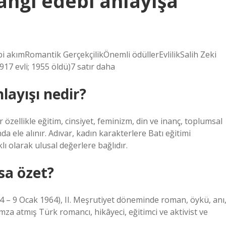
angi edebi anlayışa
i akımRomantik GerçekçilikÖnemli ödüllerEvlilikSalih Zeki
17 evli; 1955 öldü)7 satır daha
layışı nedir?
özellikle eğitim, cinsiyet, feminizm, din ve inanç, toplumsal
da ele alınır. Adıvar, kadın karakterlere Batı eğitimi
lı olarak ulusal değerlere bağlıdır.
sa özet?
84 – 9 Ocak 1964), II. Meşrutiyet döneminde roman, öykü, anı
imza atmış Türk romancı, hikâyeci, eğitimci ve aktivist ve