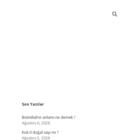
Sidebar
Son Yazılar
tulipbet güncel
Bismillah’ın anlamı ne demek ?
Ağustos 6, 2026
Kok 0 doğal sayı mı ?
Ağustos 5, 2026