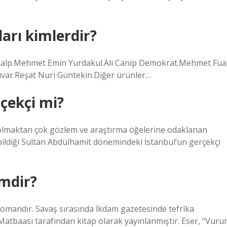
arı kimlerdir?
ökalp.Mehmet Emin Yurdakul.Ali Canip Demokrat.Mehmet Fua
var.Reşat Nuri Güntekin.Diğer ürünler…
çekçi mi?
 olmaktan çok gözlem ve araştırma öğelerine odaklanan
 bildiği Sultan Abdülhamit dönemindeki İstanbul’un gerçekçi
mdir?
romandır. Savaş sırasında İkdam gazetesinde tefrika
 Matbaası tarafından kitap olarak yayınlanmıştır. Eser, “Vuru