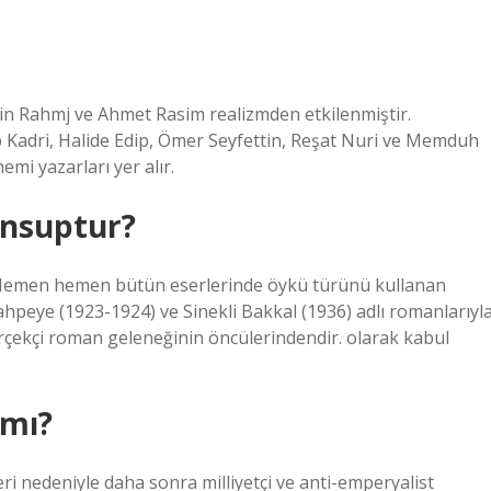
in Rahmj ve Ahmet Rasim realizmden etkilenmiştir.
 Kadri, Halide Edip, Ömer Seyfettin, Reşat Nuri ve Memduh
mi yazarları yer alır.
ensuptur?
Hemen hemen bütün eserlerinde öykü türünü kullanan
hpeye (1923-1924) ve Sinekli Bakkal (1936) adlı romanlarıyl
çekçi roman geleneğinin öncülerindendir. olarak kabul
 mı?
eri nedeniyle daha sonra milliyetçi ve anti-emperyalist