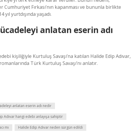
ürkiye’yi terk etmeye karar verdiler. Bunun nedeni,
r Cumhuriyet Fırkası’nın kapanması ve bununla birlikte
4 yıl yurtdışında yaşadı.
mücadeleyi anlatan eserin adı
i kişiliğiyle Kurtuluş Savaşı’na katılan Halide Edip Adıvar,
romanlarında Türk Kurtuluş Savaşı’nı anlatır.
adeleyi anlatan eserin adı nedir
ip Adıvar hangi edebi anlayışa sahiptir
cı mı
Halide Edip Adıvar neden sürgün edildi