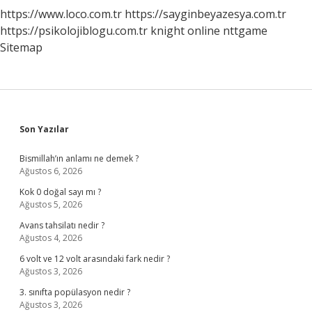
https://www.loco.com.tr
https://sayginbeyazesya.com.tr
https://psikolojiblogu.com.tr
knight online
nttgame
Sitemap
Sidebar
Son Yazılar
Bismillah’ın anlamı ne demek ?
Ağustos 6, 2026
Kok 0 doğal sayı mı ?
Ağustos 5, 2026
Avans tahsilatı nedir ?
Ağustos 4, 2026
6 volt ve 12 volt arasındaki fark nedir ?
Ağustos 3, 2026
3. sınıfta popülasyon nedir ?
Ağustos 3, 2026