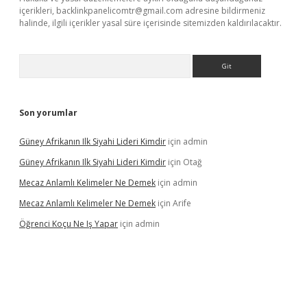
içerikleri,
backlinkpanelicomtr@gmail.com
adresine bildirmeniz
halinde, ilgili içerikler yasal süre içerisinde sitemizden kaldırılacaktır.
Arama
Son yorumlar
Güney Afrikanın Ilk Siyahi Lideri Kimdir
için
admin
Güney Afrikanın Ilk Siyahi Lideri Kimdir
için
Otağ
Mecaz Anlamlı Kelimeler Ne Demek
için
admin
Mecaz Anlamlı Kelimeler Ne Demek
için
Arife
Öğrenci Koçu Ne Iş Yapar
için
admin