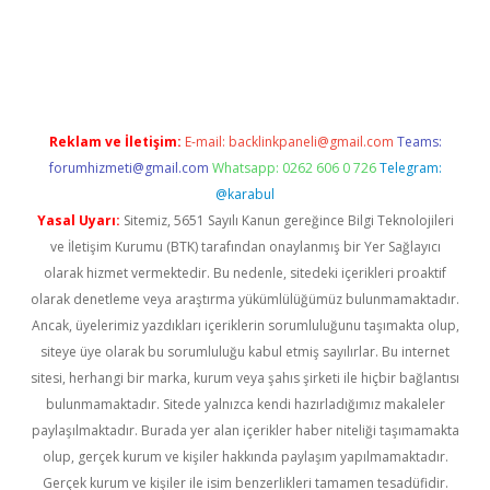
bet güncel
Reklam ve İletişim:
E-mail:
backlinkpaneli@gmail.com
Teams:
forumhizmeti@gmail.com
Whatsapp: 0262 606 0 726
Telegram:
@karabul
Yasal Uyarı:
Sitemiz, 5651 Sayılı Kanun gereğince Bilgi Teknolojileri
ve İletişim Kurumu (BTK) tarafından onaylanmış bir Yer Sağlayıcı
olarak hizmet vermektedir. Bu nedenle, sitedeki içerikleri proaktif
olarak denetleme veya araştırma yükümlülüğümüz bulunmamaktadır.
Ancak, üyelerimiz yazdıkları içeriklerin sorumluluğunu taşımakta olup,
siteye üye olarak bu sorumluluğu kabul etmiş sayılırlar. Bu internet
sitesi, herhangi bir marka, kurum veya şahıs şirketi ile hiçbir bağlantısı
bulunmamaktadır. Sitede yalnızca kendi hazırladığımız makaleler
paylaşılmaktadır. Burada yer alan içerikler haber niteliği taşımamakta
olup, gerçek kurum ve kişiler hakkında paylaşım yapılmamaktadır.
Gerçek kurum ve kişiler ile isim benzerlikleri tamamen tesadüfidir.