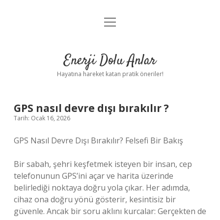
menüyü
Anasayfa
aç
Gizlilik Politikası
Enerji Dolu Anlar
Yasal Uyarı
Hayatına hareket katan pratik öneriler!
Hakkımızda
GPS nasıl devre dışı bırakılır ?
Tarih: Ocak 16, 2026
GPS Nasıl Devre Dışı Bırakılır? Felsefi Bir Bakış
Bir sabah, şehri keşfetmek isteyen bir insan, cep
telefonunun GPS’ini açar ve harita üzerinde
belirlediği noktaya doğru yola çıkar. Her adımda,
cihaz ona doğru yönü gösterir, kesintisiz bir
güvenle. Ancak bir soru aklını kurcalar: Gerçekten de