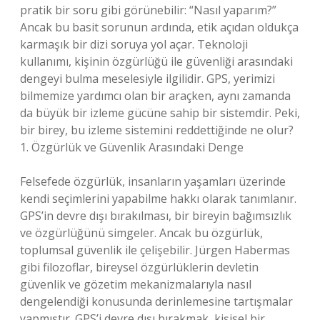
pratik bir soru gibi görünebilir: “Nasıl yaparım?”
Ancak bu basit sorunun ardında, etik açıdan oldukça
karmaşık bir dizi soruya yol açar. Teknoloji
kullanımı, kişinin özgürlüğü ile güvenliği arasındaki
dengeyi bulma meselesiyle ilgilidir. GPS, yerimizi
bilmemize yardımcı olan bir araçken, aynı zamanda
da büyük bir izleme gücüne sahip bir sistemdir. Peki,
bir birey, bu izleme sistemini reddettiğinde ne olur?
1. Özgürlük ve Güvenlik Arasındaki Denge
Felsefede özgürlük, insanların yaşamları üzerinde
kendi seçimlerini yapabilme hakkı olarak tanımlanır.
GPS’in devre dışı bırakılması, bir bireyin bağımsızlık
ve özgürlüğünü simgeler. Ancak bu özgürlük,
toplumsal güvenlik ile çelişebilir. Jürgen Habermas
gibi filozoflar, bireysel özgürlüklerin devletin
güvenlik ve gözetim mekanizmalarıyla nasıl
dengelendiği konusunda derinlemesine tartışmalar
yapmıştır. GPS’i devre dışı bırakmak, kişisel bir