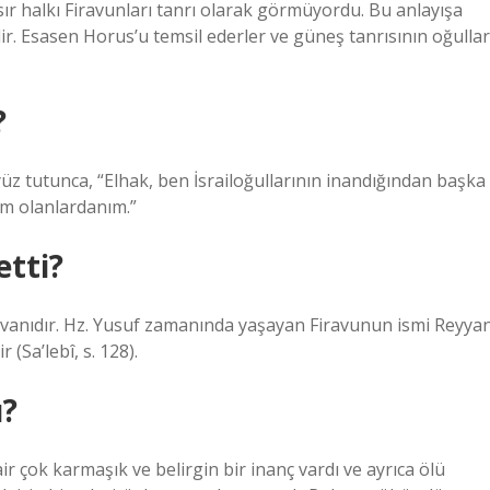
r halkı Firavunları tanrı olarak görmüyordu. Bu anlayışa
ir. Esasen Horus’u temsil ederler ve güneş tanrısının oğullar
?
z tutunca, “Elhak, ben İsrailoğullarının inandığından başka
im olanlardanım.”
etti?
ünvanıdır. Hz. Yusuf zamanında yaşayan Firavunun ismi Reyya
 (Sa’lebî, s. 128).
ı?
çok karmaşık ve belirgin bir inanç vardı ve ayrıca ölü