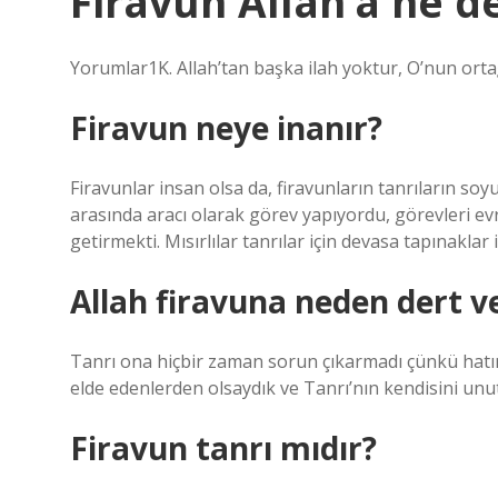
Firavun Allah’a ne d
Yorumlar1K. Allah’tan başka ilah yoktur, O’nun orta
Firavun neye inanır?
Firavunlar insan olsa da, firavunların tanrıların soy
arasında aracı olarak görev yapıyordu, görevleri ev
getirmekti. Mısırlılar tanrılar için devasa tapınaklar i
Allah firavuna neden dert 
Tanrı ona hiçbir zaman sorun çıkarmadı çünkü hatırl
elde edenlerden olsaydık ve Tanrı’nın kendisini un
Firavun tanrı mıdır?