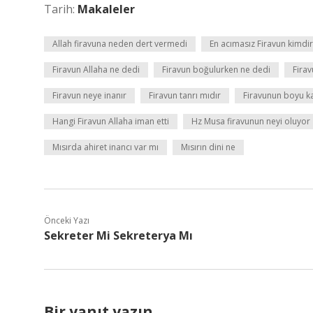
Tarih:
Makaleler
Allah firavuna neden dert vermedi
En acımasız Firavun kimdir
Firavun Allaha ne dedi
Firavun boğulurken ne dedi
Fira
Firavun neye inanır
Firavun tanrı mıdır
Firavunun boyu k
Hangi Firavun Allaha iman etti
Hz Musa firavunun neyi oluyor
Mısırda ahiret inancı var mı
Mısırın dini ne
Önceki Yazı
Sekreter Mi Sekreterya Mı
Bir yanıt yazın