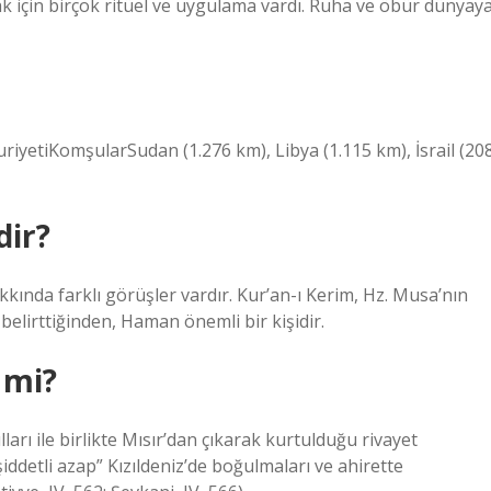
 için birçok ritüel ve uygulama vardı. Ruha ve öbür dünyay
yetiKomşularSudan (1.276 km), Libya (1.115 km), İsrail (20
dir?
kında farklı görüşler vardır. Kur’an-ı Kerim, Hz. Musa’nın
belirttiğinden, Haman önemli bir kişidir.
 mi?
ları ile birlikte Mısır’dan çıkarak kurtulduğu rivayet
iddetli azap” Kızıldeniz’de boğulmaları ve ahirette