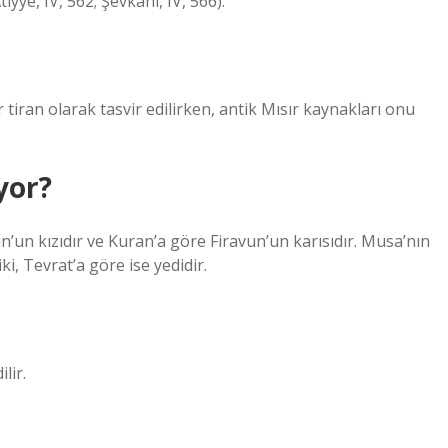
ye, IV, 562; Şevkani, IV, 566).
 tiran olarak tasvir edilirken, antik Mısır kaynakları onu
yor?
n’un kızıdır ve Kuran’a göre Firavun’un karısıdır. Musa’nın
ki, Tevrat’a göre ise yedidir.
lir.