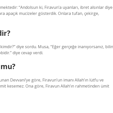
mektedir: “Andolsun ki, Firavun’a uyanları, ibret alsınlar diye
nlara apaçık mucizeler gösterdik. Onlara tufan, çekirge,
ir?
 kimdir?” diye sordu. Musa, “Eğer gerçeğe inanıyorsanız, bili
bidir.” diye cevap verdi.
u mu?
unan Devvani’ye göre, Firavun’un imanı Allah’ın lütfu ve
n ümit kesemez. Ona göre, Firavun Allah’ın rahmetinden ümit