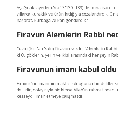
Aşağıdaki ayetler (Araf 7/130, 133) de buna işaret et
yıllarca kuraklık ve ürün kıtlığıyla cezalandırdık. O
haşarat, kurbağa ve kan gönderdik.”
Firavun Alemlerin Rabbi ned
Çeviri (Kur’an Yolu) Firavun sordu, “Alemlerin Rabbi
ki O, göklerin, yerin ve ikisi arasındaki her şeyin Rab
Firavunun imanı kabul old
Firavun’un imanının makbul olduğuna dair deliller s
delilidir, dolayısıyla hiç kimse Allah’ın rahmetinde
kesseydi, iman etmeye çalışmazdı.