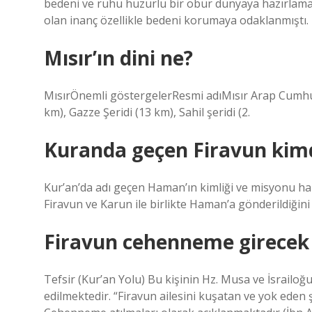
bedeni ve ruhu huzurlu bir öbür dünyaya hazırlamak
olan inanç özellikle bedeni korumaya odaklanmıştı.
Mısır’ın dini ne?
MısırÖnemli göstergelerResmi adıMısır Arap Cumhuri
km), Gazze Şeridi (13 km), Sahil şeridi (2.
Kuranda geçen Firavun kim
Kur’an’da adı geçen Haman’ın kimliği ve misyonu hak
Firavun ve Karun ile birlikte Haman’a gönderildiğini 
Firavun cehenneme girecek
Tefsir (Kur’an Yolu) Bu kişinin Hz. Musa ve İsrailoğul
edilmektedir. “Firavun ailesini kuşatan ve yok eden ş