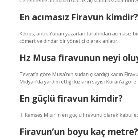
Cehenneme atılmaları olarak açıklanmaktadır (İbn Atiy
En acımasız Firavun kimdir?
Keops, antik Yunan yazarları tarafından acımasız bir
cömert ve dindar bir yönetici olarak anlatır.
Hz Musa firavunun neyi olu
Tevrat’a göre Musa’nın sudan çıkardığı kadın Firavu
Midyan’da yardım ettiği kızların sayısı Kuran’a göre i
En güçlü firavun kimdir?
II. Ramses Mısır’ın en güçlü firavunu olarak kabul edi
Firavun’un boyu kaç metre?