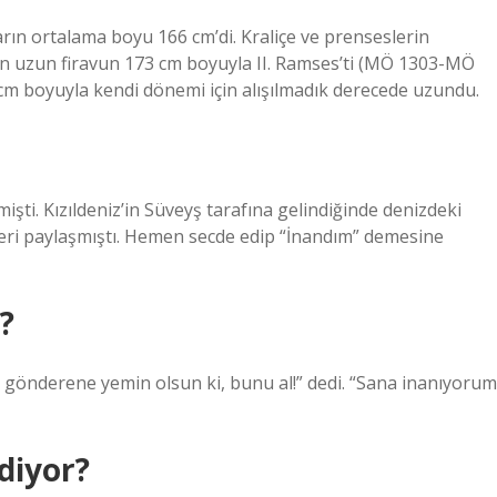
ların ortalama boyu 166 cm’di. Kraliçe ve prenseslerin
en uzun firavun 173 cm boyuyla II. Ramses’ti (MÖ 1303-MÖ
 cm boyuyla kendi dönemi için alışılmadık derecede uzundu.
rmişti. Kızıldeniz’in Süveyş tarafına gelindiğinde denizdeki
aderi paylaşmıştı. Hemen secde edip “İnandım” demesine
?
ni gönderene yemin olsun ki, bunu al!” dedi. “Sana inanıyorum
diyor?