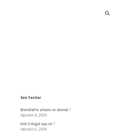
Sidebar
Son Yazılar
tulipbet güncel
Bismillah’ın anlamı ne demek ?
Ağustos 6, 2026
Kok 0 doğal sayı mı ?
Ağustos 5, 2026