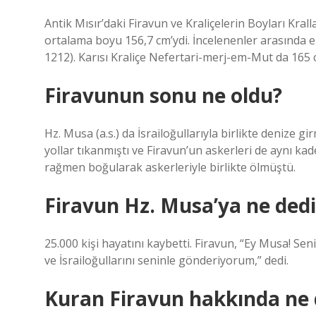
Antik Mısır’daki Firavun ve Kraliçelerin Boyları Kral
ortalama boyu 156,7 cm’ydi. İncelenenler arasında 
1212). Karısı Kraliçe Nefertari-merj-em-Mut da 165
Firavunun sonu ne oldu?
Hz. Musa (a.s.) da İsrailoğullarıyla birlikte denize gi
yollar tıkanmıştı ve Firavun’un askerleri de aynı k
rağmen boğularak askerleriyle birlikte ölmüştü.
Firavun Hz. Musa’ya ne dedi
25.000 kişi hayatını kaybetti. Firavun, “Ey Musa! Se
ve İsrailoğullarını seninle gönderiyorum,” dedi.
Kuran Firavun hakkında ne 