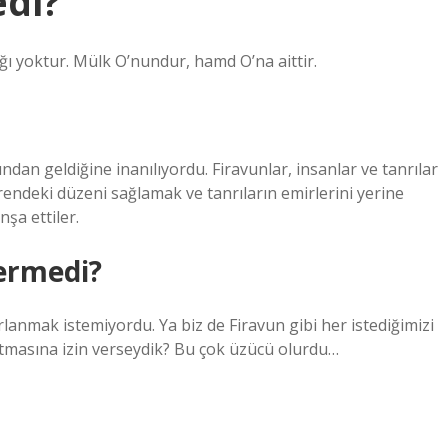
edi?
ğı yoktur. Mülk O’nundur, hamd O’na aittir.
undan geldiğine inanılıyordu. Firavunlar, insanlar ve tanrılar
rendeki düzeni sağlamak ve tanrıların emirlerini yerine
nşa ettiler.
vermedi?
anmak istemiyordu. Ya biz de Firavun gibi her istediğimizi
utmasına izin verseydik? Bu çok üzücü olurdu…