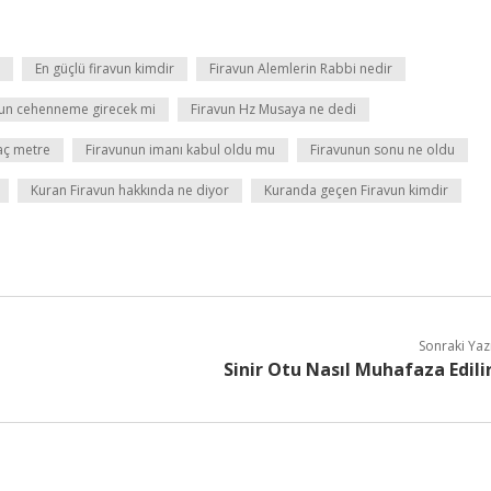
En güçlü firavun kimdir
Firavun Alemlerin Rabbi nedir
vun cehenneme girecek mi
Firavun Hz Musaya ne dedi
aç metre
Firavunun imanı kabul oldu mu
Firavunun sonu ne oldu
Kuran Firavun hakkında ne diyor
Kuranda geçen Firavun kimdir
Sonraki Yaz
Sinir Otu Nasıl Muhafaza Edili