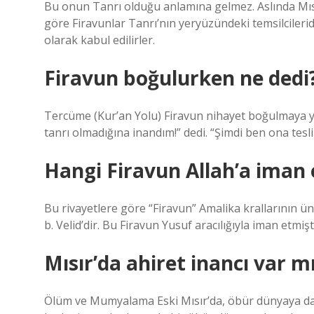
Bu onun Tanrı olduğu anlamına gelmez. Aslında Mısı
göre Firavunlar Tanrı’nın yeryüzündeki temsilcilerid
olarak kabul edilirler.
Firavun boğulurken ne dedi
Tercüme (Kur’an Yolu) Firavun nihayet boğulmaya yü
tanrı olmadığına inandım!” dedi. “Şimdi ben ona tesl
Hangi Firavun Allah’a iman 
Bu rivayetlere göre “Firavun” Amalika krallarının 
b. Velid’dir. Bu Firavun Yusuf aracılığıyla iman etmiştir
Mısır’da ahiret inancı var m
Ölüm ve Mumyalama Eski Mısır’da, öbür dünyaya dair 