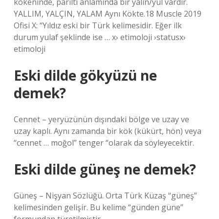
kökeninde, parıltı anlamında bir yalın/yul vardır.
YALLIM, YALÇIN, YALAM Aynı Kökte.18 Muscle 2019
Ofisi X: “Yıldız eski bir Türk kelimesidir. Eğer ilk
durum yulaf şeklinde ise … x› etimoloji ›statusx›
etimoloji
Eski dilde gökyüzü ne
demek?
Cennet – yeryüzünün dışındaki bölge ve uzay ve
uzay kaplı. Aynı zamanda bir kök (kükürt, hön) veya
“cennet … moğol” tenger “olarak da söyleyecektir.
Eski dilde güneş ne demek?
Güneş – Nişyan Sözlüğü. Orta Türk Küzaş “güneş”
kelimesinden gelişir. Bu kelime “günden güne”