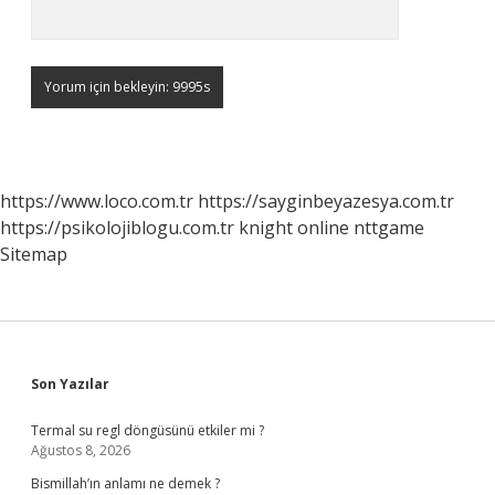
https://www.loco.com.tr
https://sayginbeyazesya.com.tr
https://psikolojiblogu.com.tr
knight online
nttgame
Sitemap
Sidebar
Son Yazılar
Termal su regl döngüsünü etkiler mi ?
Ağustos 8, 2026
Bismillah’ın anlamı ne demek ?