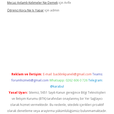
Mecaz Anlamlı Kelimeler Ne Demek
için
Arife
Öğrenci Koçu Ne Iş Yapar
için
admin
bet güncel
Reklam ve İletişim:
E-mail:
backlinkpaneli@gmail.com
Teams:
forumhizmeti@gmail.com
Whatsapp: 0262 606 0 726
Telegram:
@karabul
Yasal Uyarı:
Sitemiz, 5651 Sayılı Kanun gereğince Bilgi Teknolojileri
ve İletişim Kurumu (BTK) tarafından onaylanmış bir Yer Sağlayıcı
olarak hizmet vermektedir. Bu nedenle, sitedeki içerikleri proaktif
olarak denetleme veya araştırma yükümlülüğümüz bulunmamaktadır.