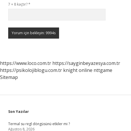
7 + 8 kaçtır?
*
https://www.loco.com.tr
https://sayginbeyazesya.com.tr
https://psikolojiblogu.com.tr
knight online
nttgame
Sitemap
Sidebar
Son Yazılar
Termal su regl döngüsünü etkiler mi ?
Ağustos 8, 2026