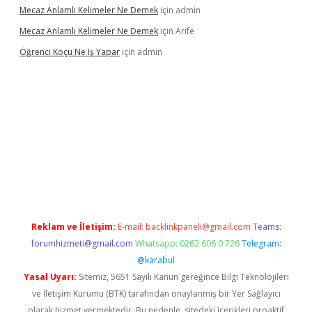
Mecaz Anlamlı Kelimeler Ne Demek
için
admin
Mecaz Anlamlı Kelimeler Ne Demek
için
Arife
Öğrenci Koçu Ne Iş Yapar
için
admin
ncel
Reklam ve İletişim:
E-mail:
backlinkpaneli@gmail.com
Teams:
forumhizmeti@gmail.com
Whatsapp: 0262 606 0 726
Telegram:
@karabul
Yasal Uyarı:
Sitemiz, 5651 Sayılı Kanun gereğince Bilgi Teknolojileri
ve İletişim Kurumu (BTK) tarafından onaylanmış bir Yer Sağlayıcı
olarak hizmet vermektedir. Bu nedenle, sitedeki içerikleri proaktif