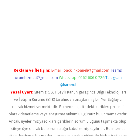
cel
Reklam ve İletişim:
E-mail:
backlinkpaneli@gmail.com
Teams:
forumhizmeti@gmail.com
Whatsapp: 0262 606 0 726
Telegram:
@karabul
Yasal Uyarı:
Sitemiz, 5651 Sayılı Kanun gereğince Bilgi Teknolojileri
ve İletişim Kurumu (BTK) tarafından onaylanmış bir Yer Sağlayıcı
olarak hizmet vermektedir. Bu nedenle, sitedeki içerikleri proaktif
olarak denetleme veya araştırma yükümlülüğümüz bulunmamaktadır.
Ancak, üyelerimiz yazdıkları içeriklerin sorumluluğunu taşımakta olup,
siteye üye olarak bu sorumluluğu kabul etmiş sayılırlar. Bu internet
sitesi, herhangi bir marka, kurum veya şahıs şirketi ile hiçbir bağlantısı