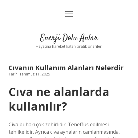
menüyü
Anasayfa
aç
Gizlilik Politikası
Enerji Dolu Anlar
Yasal Uyarı
Hayatına hareket katan pratik öneriler!
Hakkımızda
Cıvanın Kullanım Alanları Nelerdir
Tarih: Temmuz 11, 2025
Cıva ne alanlarda
kullanılır?
Civa buharı çok zehirlidir. Teneffüs edilmesi
tehlikelidir. Ayrıca cıva aynaların camlanmasında,