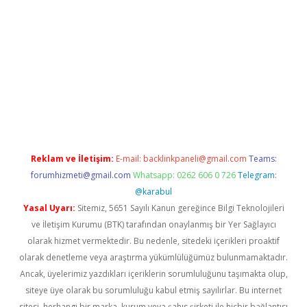
cel
Reklam ve İletişim:
E-mail:
backlinkpaneli@gmail.com
Teams:
forumhizmeti@gmail.com
Whatsapp: 0262 606 0 726
Telegram:
@karabul
Yasal Uyarı:
Sitemiz, 5651 Sayılı Kanun gereğince Bilgi Teknolojileri
ve İletişim Kurumu (BTK) tarafından onaylanmış bir Yer Sağlayıcı
olarak hizmet vermektedir. Bu nedenle, sitedeki içerikleri proaktif
olarak denetleme veya araştırma yükümlülüğümüz bulunmamaktadır.
Ancak, üyelerimiz yazdıkları içeriklerin sorumluluğunu taşımakta olup,
siteye üye olarak bu sorumluluğu kabul etmiş sayılırlar. Bu internet
sitesi, herhangi bir marka, kurum veya şahıs şirketi ile hiçbir bağlantısı