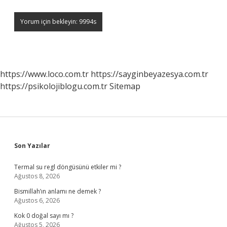
https://www.loco.com.tr
https://sayginbeyazesya.com.tr
https://psikolojiblogu.com.tr
Sitemap
Sidebar
Son Yazılar
Termal su regl döngüsünü etkiler mi ?
Ağustos 8, 2026
Bismillah’ın anlamı ne demek ?
Ağustos 6, 2026
Kok 0 doğal sayı mı ?
Ağustos 5, 2026