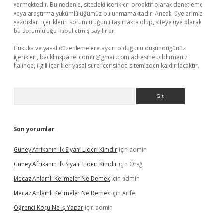
vermektedir. Bu nedenle, sitedeki içerikleri proaktif olarak denetleme
veya araştırma yükümlülüğümüz bulunmamaktadır. Ancak, üyelerimiz
yazdıkları içeriklerin sorumluluğunu taşımakta olup, siteye üye olarak
bu sorumluluğu kabul etmiş sayılırlar.
Hukuka ve yasal düzenlemelere aykırı olduğunu düşündüğünüz
içerikleri,
backlinkpanelicomtr@gmail.com
adresine bildirmeniz
halinde, ilgili içerikler yasal süre içerisinde sitemizden kaldırılacaktır.
Arama
Son yorumlar
Güney Afrikanın Ilk Siyahi Lideri Kimdir
için
admin
Güney Afrikanın Ilk Siyahi Lideri Kimdir
için
Otağ
Mecaz Anlamlı Kelimeler Ne Demek
için
admin
Mecaz Anlamlı Kelimeler Ne Demek
için
Arife
Öğrenci Koçu Ne Iş Yapar
için
admin