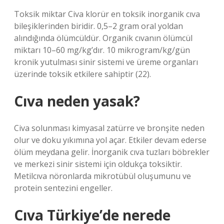
Toksik miktar Civa klorür en toksik inorganik cıva
bileşiklerinden biridir. 0,5–2 gram oral yoldan
alındığında ölümcüldür. Organik cıvanın ölümcül
miktarı 10–60 mg/kg’dır. 10 mikrogram/kg/gün
kronik yutulması sinir sistemi ve üreme organları
üzerinde toksik etkilere sahiptir (22).
Cıva neden yasak?
Civa solunması kimyasal zatürre ve bronşite neden
olur ve doku yıkımına yol açar. Etkiler devam ederse
ölüm meydana gelir. İnorganik cıva tuzları böbrekler
ve merkezi sinir sistemi için oldukça toksiktir.
Metilcıva nöronlarda mikrotübül oluşumunu ve
protein sentezini engeller.
Cıva Türkiye’de nerede