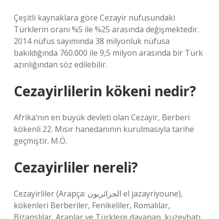
Çeşitli kaynaklara göre Cezayir nüfusundaki
Türklerin oranı %5 ile %25 arasında değişmektedir.
2014 nüfus sayımında 38 milyonluk nüfusa
bakıldığında 760.000 ile 9,5 milyon arasında bir Türk
azınlığından söz edilebilir.
Cezayirlilerin kökeni nedir?
Afrika’nın en büyük devleti olan Cezayir, Berberi
kökenli 22. Mısır hanedanının kurulmasıyla tarihe
geçmiştir. M.Ö.
Cezayirliler nereli?
Cezayirliler (Arapça: الجزائريون el jazayriyoune),
kökenleri Berberiler, Fenikeliler, Romalılar,
Bizanslılar, Araplar ve Türklere dayanan, kuzeybatı