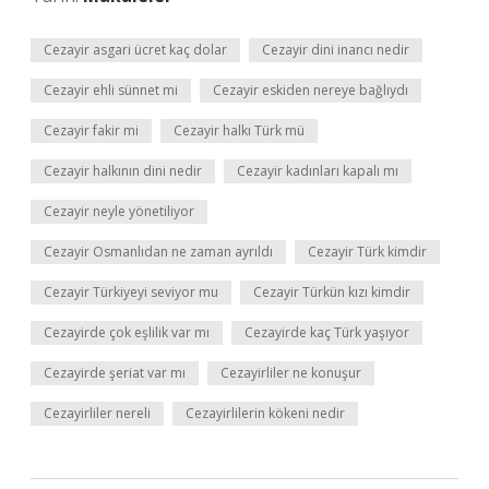
Cezayir asgari ücret kaç dolar
Cezayir dini inancı nedir
Cezayir ehli sünnet mi
Cezayir eskiden nereye bağlıydı
Cezayir fakir mi
Cezayir halkı Türk mü
Cezayir halkının dini nedir
Cezayir kadınları kapalı mı
Cezayir neyle yönetiliyor
Cezayir Osmanlıdan ne zaman ayrıldı
Cezayir Türk kimdir
Cezayir Türkiyeyi seviyor mu
Cezayir Türkün kızı kimdir
Cezayirde çok eşlilik var mı
Cezayirde kaç Türk yaşıyor
Cezayirde şeriat var mı
Cezayirliler ne konuşur
Cezayirliler nereli
Cezayirlilerin kökeni nedir