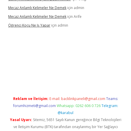
Mecaz Anlamlı Kelimeler Ne Demek
için
admin
Mecaz Anlamlı Kelimeler Ne Demek
için
Arife
Öğrenci Koçu Ne Iş Yapar
için
admin
cel
Reklam ve İletişim:
E-mail:
backlinkpaneli@gmail.com
Teams:
forumhizmeti@gmail.com
Whatsapp: 0262 606 0 726
Telegram:
@karabul
Yasal Uyarı:
Sitemiz, 5651 Sayılı Kanun gereğince Bilgi Teknolojileri
ve İletişim Kurumu (BTK) tarafından onaylanmış bir Yer Sağlayıcı