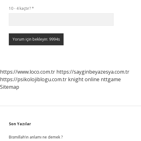
10 - 4 kaçtır?
*
https://www.loco.com.tr
https://sayginbeyazesya.com.tr
https://psikolojiblogu.com.tr
knight online
nttgame
Sitemap
Sidebar
Son Yazılar
Bismillah’ın anlamı ne demek ?