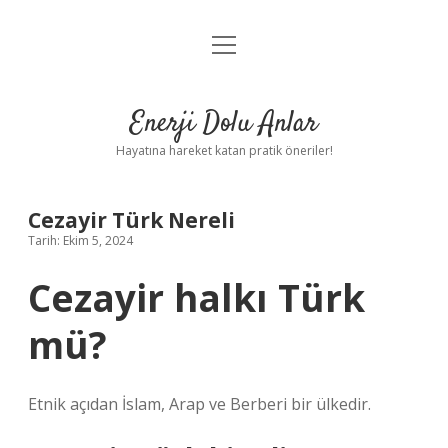
menüyü
Anasayfa
aç
Gizlilik Politikası
Enerji Dolu Anlar
Yasal Uyarı
Hayatına hareket katan pratik öneriler!
Hakkımızda
Cezayir Türk Nereli
Tarih: Ekim 5, 2024
Cezayir halkı Türk
mü?
Etnik açıdan İslam, Arap ve Berberi bir ülkedir.