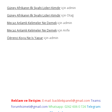
Güney Afrikanın Ilk Siyahi Lideri Kimdir
için
admin
Güney Afrikanın Ilk Siyahi Lideri Kimdir
için
Otağ
Mecaz Anlamlı Kelimeler Ne Demek
için
admin
Mecaz Anlamlı Kelimeler Ne Demek
için
Arife
Öğrenci Koçu Ne Iş Yapar
için
admin
l
Reklam ve İletişim:
E-mail:
backlinkpaneli@gmail.com
Teams:
forumhizmeti@gmail.com
Whatsapp: 0262 606 0 726
Telegram: