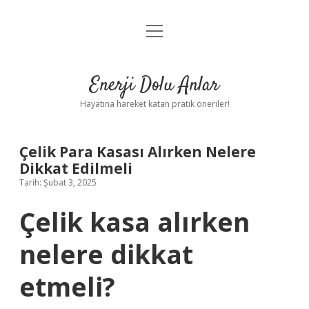
menüyü
Anasayfa
aç
Gizlilik Politikası
Enerji Dolu Anlar
Yasal Uyarı
Hayatına hareket katan pratik öneriler!
Hakkımızda
Çelik Para Kasası Alırken Nelere
Dikkat Edilmeli
Tarih: Şubat 3, 2025
Çelik kasa alırken
nelere dikkat
etmeli?