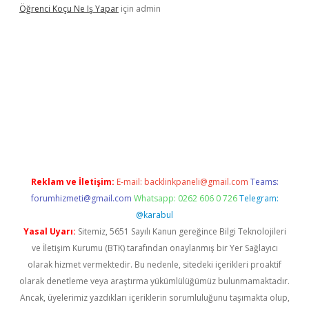
Öğrenci Koçu Ne Iş Yapar
için
admin
el
Reklam ve İletişim:
E-mail:
backlinkpaneli@gmail.com
Teams:
forumhizmeti@gmail.com
Whatsapp: 0262 606 0 726
Telegram:
@karabul
Yasal Uyarı:
Sitemiz, 5651 Sayılı Kanun gereğince Bilgi Teknolojileri
ve İletişim Kurumu (BTK) tarafından onaylanmış bir Yer Sağlayıcı
olarak hizmet vermektedir. Bu nedenle, sitedeki içerikleri proaktif
olarak denetleme veya araştırma yükümlülüğümüz bulunmamaktadır.
Ancak, üyelerimiz yazdıkları içeriklerin sorumluluğunu taşımakta olup,