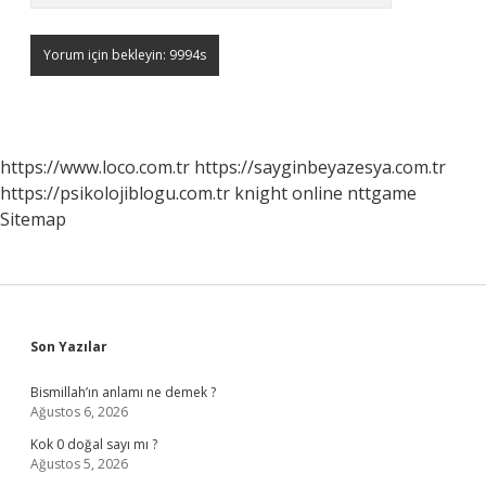
https://www.loco.com.tr
https://sayginbeyazesya.com.tr
https://psikolojiblogu.com.tr
knight online
nttgame
Sitemap
Sidebar
Son Yazılar
Bismillah’ın anlamı ne demek ?
Ağustos 6, 2026
Kok 0 doğal sayı mı ?
Ağustos 5, 2026