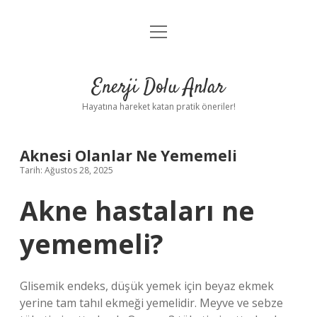
menüyü
Anasayfa
aç
Gizlilik Politikası
Enerji Dolu Anlar
Yasal Uyarı
Hayatına hareket katan pratik öneriler!
Hakkımızda
Aknesi Olanlar Ne Yememeli
Tarih: Ağustos 28, 2025
Akne hastaları ne
yememeli?
Glisemik endeks, düşük yemek için beyaz ekmek
yerine tam tahıl ekmeği yemelidir. Meyve ve sebze