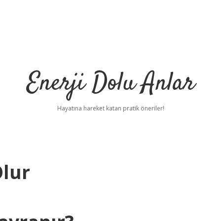
Enerji Dolu Anlar
Hayatına hareket katan pratik öneriler!
Olur