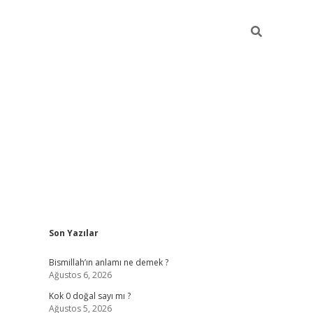
Sidebar
Son Yazılar
tulipbet güncel
Bismillah’ın anlamı ne demek ?
Ağustos 6, 2026
Kok 0 doğal sayı mı ?
Ağustos 5, 2026