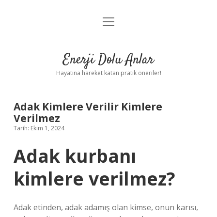
menüyü
Anasayfa
aç
Gizlilik Politikası
Enerji Dolu Anlar
Yasal Uyarı
Hayatına hareket katan pratik öneriler!
Hakkımızda
Adak Kimlere Verilir Kimlere
Verilmez
Tarih: Ekim 1, 2024
Adak kurbanı
kimlere verilmez?
Adak etinden, adak adamış olan kimse, onun karısı,