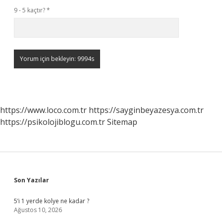
9 - 5 kaçtır?
*
https://www.loco.com.tr
https://sayginbeyazesya.com.tr
https://psikolojiblogu.com.tr
Sitemap
Sidebar
Son Yazılar
5’i 1 yerde kolye ne kadar ?
Ağustos 10, 2026