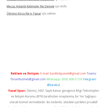
Mecaz Anlamlı Kelimeler Ne Demek
için
Arife
Öğrenci Koçu Ne Iş Yapar
için
admin
l
Reklam ve İletişim:
E-mail:
backlinkpaneli@gmail.com
Teams:
forumhizmeti@gmail.com
Whatsapp: 0262 606 0 726
Telegram:
@karabul
Yasal Uyarı:
Sitemiz, 5651 Sayılı Kanun gereğince Bilgi Teknolojileri
ve İletişim Kurumu (BTK) tarafından onaylanmış bir Yer Sağlayıcı
olarak hizmet vermektedir. Bu nedenle, sitedeki içerikleri proaktif