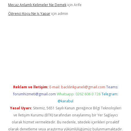
Mecaz Anlamlı Kelimeler Ne Demek
için
Arife
Öğrenci Koçu Ne Iş Yapar
için
admin
et güncel
Reklam ve İletişim:
E-mail:
backlinkpaneli@gmail.com
Teams:
forumhizmeti@gmail.com
Whatsapp: 0262 606 0 726
Telegram:
@karabul
Yasal Uyarı:
Sitemiz, 5651 Sayılı Kanun gereğince Bilgi Teknolojileri
ve İletişim Kurumu (BTK) tarafından onaylanmış bir Yer Sağlayıcı
olarak hizmet vermektedir. Bu nedenle, sitedeki içerikleri proaktif
olarak denetleme veya araştırma yükümlülüğümüz bulunmamaktadır.