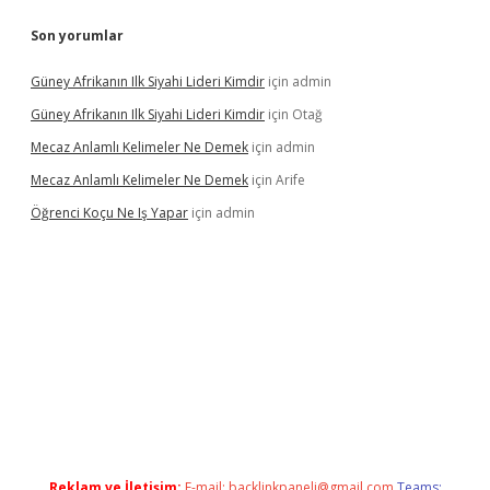
Son yorumlar
Güney Afrikanın Ilk Siyahi Lideri Kimdir
için
admin
Güney Afrikanın Ilk Siyahi Lideri Kimdir
için
Otağ
Mecaz Anlamlı Kelimeler Ne Demek
için
admin
Mecaz Anlamlı Kelimeler Ne Demek
için
Arife
Öğrenci Koçu Ne Iş Yapar
için
admin
cel
Reklam ve İletişim:
E-mail:
backlinkpaneli@gmail.com
Teams: