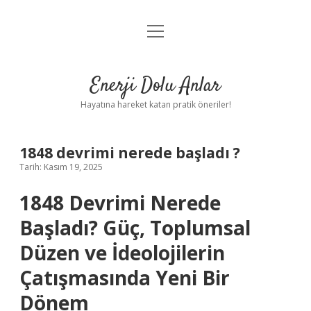
menüyü
Anasayfa
aç
Gizlilik Politikası
Enerji Dolu Anlar
Yasal Uyarı
Hayatına hareket katan pratik öneriler!
Hakkımızda
1848 devrimi nerede başladı ?
Tarih: Kasım 19, 2025
1848 Devrimi Nerede
Başladı? Güç, Toplumsal
Düzen ve İdeolojilerin
Çatışmasında Yeni Bir
Dönem