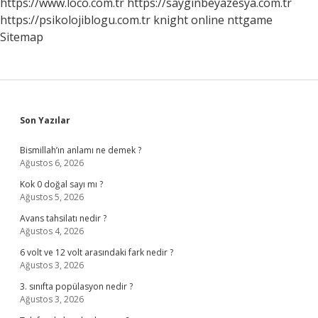
https://www.loco.com.tr
https://sayginbeyazesya.com.tr
https://psikolojiblogu.com.tr
knight online
nttgame
Sitemap
Sidebar
Son Yazılar
Bismillah’ın anlamı ne demek ?
Ağustos 6, 2026
Kok 0 doğal sayı mı ?
Ağustos 5, 2026
Avans tahsilatı nedir ?
Ağustos 4, 2026
6 volt ve 12 volt arasındaki fark nedir ?
Ağustos 3, 2026
3. sınıfta popülasyon nedir ?
Ağustos 3, 2026