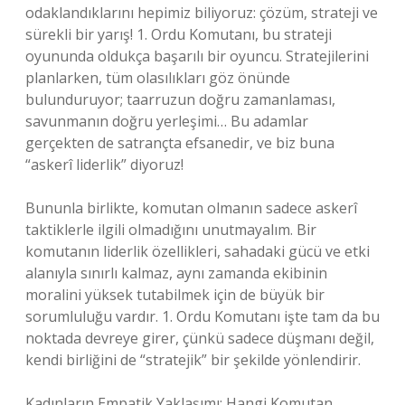
odaklandıklarını hepimiz biliyoruz: çözüm, strateji ve
sürekli bir yarış! 1. Ordu Komutanı, bu strateji
oyununda oldukça başarılı bir oyuncu. Stratejilerini
planlarken, tüm olasılıkları göz önünde
bulunduruyor; taarruzun doğru zamanlaması,
savunmanın doğru yerleşimi… Bu adamlar
gerçekten de satrançta efsanedir, ve biz buna
“askerî liderlik” diyoruz!
Bununla birlikte, komutan olmanın sadece askerî
taktiklerle ilgili olmadığını unutmayalım. Bir
komutanın liderlik özellikleri, sahadaki gücü ve etki
alanıyla sınırlı kalmaz, aynı zamanda ekibinin
moralini yüksek tutabilmek için de büyük bir
sorumluluğu vardır. 1. Ordu Komutanı işte tam da bu
noktada devreye girer, çünkü sadece düşmanı değil,
kendi birliğini de “stratejik” bir şekilde yönlendirir.
Kadınların Empatik Yaklaşımı: Hangi Komutan