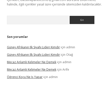
halinde, ilgili içerikler yasal süre içerisinde sitemizden kaldırılacaktır.
Arama
Son yorumlar
Güney Afrikanın Ilk Siyahi Lideri Kimdir
için
admin
Güney Afrikanın Ilk Siyahi Lideri Kimdir
için
Otağ
Mecaz Anlamlı Kelimeler Ne Demek
için
admin
Mecaz Anlamlı Kelimeler Ne Demek
için
Arife
Öğrenci Koçu Ne Iş Yapar
için
admin