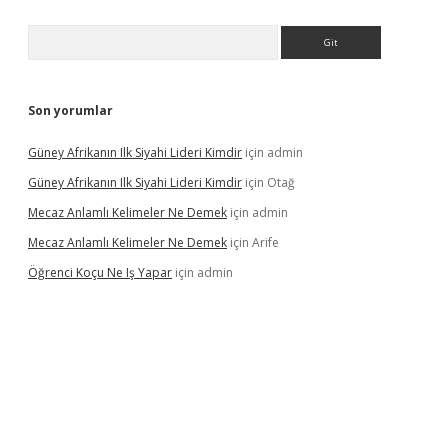
Arama
Son yorumlar
Güney Afrikanın Ilk Siyahi Lideri Kimdir
için
admin
Güney Afrikanın Ilk Siyahi Lideri Kimdir
için
Otağ
Mecaz Anlamlı Kelimeler Ne Demek
için
admin
Mecaz Anlamlı Kelimeler Ne Demek
için
Arife
Öğrenci Koçu Ne Iş Yapar
için
admin
lipbet güncel