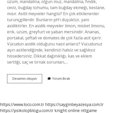
üzüm, mandalina, olgun muz, mandalina, fındık,
ceviz, buğday tohumu, tam buğday ekmeği, kestane,
mısır. Asitli meyveler hangisi? En çok etkilenenler
turunçgillerdir. Bunların pH’ı düşüktür, yani
asidiktirler. En asidik meyveler limon, misket limonu,
erik, üzüm, greyfurt ve yaban mersinidir. Ananas,
portakal, şeftali ve domates de çok fazla asit içerir.
Vücudun asidik olduğunu nasıl anlarız? Vücudunuz
aşırı asitlendiğinde, kendinizi halsiz ve sağlıksız
hissedersiniz. Dikkat dağınıklığı, kas ve eklem
sertliği, saç ve tırnak sorunları,…
Asitli
Devamını okuyun
Yorum Bırak
Gıdalar
Nelerdir
https://www.loco.com.tr
https://sayginbeyazesya.com.tr
https://psikolojiblogu.com.tr
knight online
nttgame