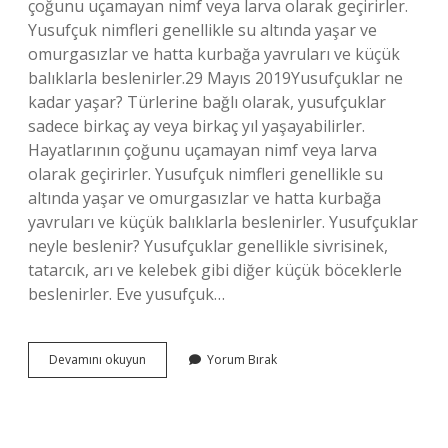
çoğunu uçamayan nimf veya larva olarak geçirirler.
Yusufçuk nimfleri genellikle su altında yaşar ve
omurgasızlar ve hatta kurbağa yavruları ve küçük
balıklarla beslenirler.29 Mayıs 2019Yusufçuklar ne
kadar yaşar? Türlerine bağlı olarak, yusufçuklar
sadece birkaç ay veya birkaç yıl yaşayabilirler.
Hayatlarının çoğunu uçamayan nimf veya larva
olarak geçirirler. Yusufçuk nimfleri genellikle su
altında yaşar ve omurgasızlar ve hatta kurbağa
yavruları ve küçük balıklarla beslenirler. Yusufçuklar
neyle beslenir? Yusufçuklar genellikle sivrisinek,
tatarcık, arı ve kelebek gibi diğer küçük böceklerle
beslenirler. Eve yusufçuk…
Yusufcukların
Devamını okuyun
Yorum Bırak
Gözleri
Kaç
Petekten
Oluşur