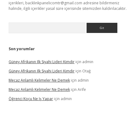
içerikleri,
backlinkpanelicomtr@gmail.com
adresine bildirmeniz
halinde, ilgili içerikler yasal süre içerisinde sitemizden kaldırılacaktır.
Arama
Son yorumlar
Güney Afrikanın Ilk Siyahi Lideri Kimdir
için
admin
Güney Afrikanın Ilk Siyahi Lideri Kimdir
için
Otağ
Mecaz Anlamlı Kelimeler Ne Demek
için
admin
Mecaz Anlamlı Kelimeler Ne Demek
için
Arife
Öğrenci Koçu Ne Iş Yapar
için
admin