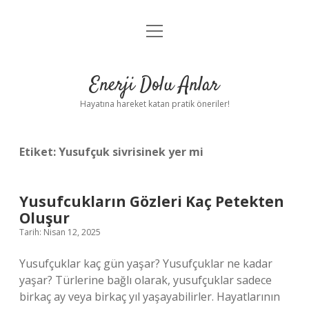
menüyü
Anasayfa
aç
Gizlilik Politikası
Enerji Dolu Anlar
Yasal Uyarı
Hayatına hareket katan pratik öneriler!
Hakkımızda
Etiket:
Yusufçuk sivrisinek yer mi
Yusufcukların Gözleri Kaç Petekten
Oluşur
Tarih: Nisan 12, 2025
Yusufçuklar kaç gün yaşar? Yusufçuklar ne kadar
yaşar? Türlerine bağlı olarak, yusufçuklar sadece
birkaç ay veya birkaç yıl yaşayabilirler. Hayatlarının