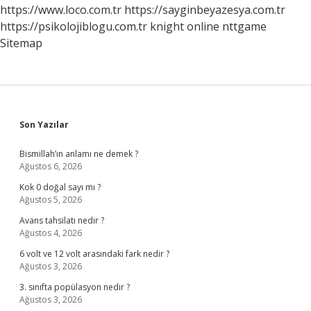
https://www.loco.com.tr
https://sayginbeyazesya.com.tr
https://psikolojiblogu.com.tr
knight online
nttgame
Sitemap
Sidebar
Son Yazılar
Bismillah’ın anlamı ne demek ?
Ağustos 6, 2026
Kok 0 doğal sayı mı ?
Ağustos 5, 2026
Avans tahsilatı nedir ?
Ağustos 4, 2026
6 volt ve 12 volt arasındaki fark nedir ?
Ağustos 3, 2026
3. sınıfta popülasyon nedir ?
Ağustos 3, 2026