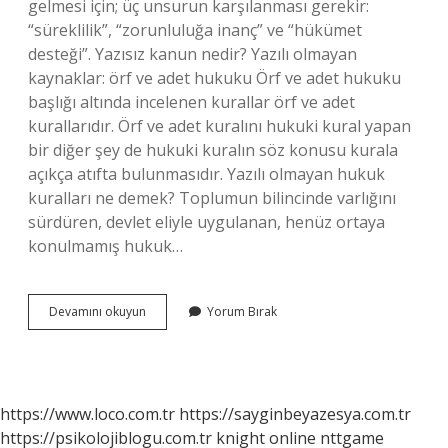
gelmesi için; üç unsurun karşılanması gerekir:
“süreklilik”, “zorunluluğa inanç” ve “hükümet
desteği”. Yazısız kanun nedir? Yazılı olmayan
kaynaklar: örf ve adet hukuku Örf ve adet hukuku
başlığı altında incelenen kurallar örf ve adet
kurallarıdır. Örf ve adet kuralını hukuki kural yapan
bir diğer şey de hukuki kuralın söz konusu kurala
açıkça atıfta bulunmasıdır. Yazılı olmayan hukuk
kuralları ne demek? Toplumun bilincinde varlığını
sürdüren, devlet eliyle uygulanan, henüz ortaya
konulmamış hukuk…
Yazılı
Devamını okuyun
Yorum Bırak
Olmayan
Kanunlar
Nedir
https://www.loco.com.tr
https://sayginbeyazesya.com.tr
https://psikolojiblogu.com.tr
knight online
nttgame