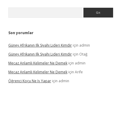
Arama
Son yorumlar
Güney Afrikanın Ilk Siyahi Lideri Kimdir
için
admin
Güney Afrikanın Ilk Siyahi Lideri Kimdir
için
Otağ
Mecaz Anlamlı Kelimeler Ne Demek
için
admin
Mecaz Anlamlı Kelimeler Ne Demek
için
Arife
Öğrenci Koçu Ne Iş Yapar
için
admin
ulipbet güncel