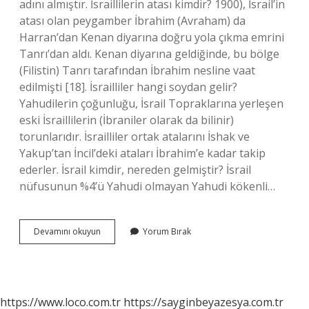
adını almıştır. İsraillilerin atası kimdir? 1900), İsrail’in
atası olan peygamber İbrahim (Avraham) da
Harran’dan Kenan diyarına doğru yola çıkma emrini
Tanrı’dan aldı. Kenan diyarına geldiğinde, bu bölge
(Filistin) Tanrı tarafından İbrahim nesline vaat
edilmişti [18]. İsrailliler hangi soydan gelir?
Yahudilerin çoğunluğu, İsrail Topraklarına yerleşen
eski İsraillilerin (İbraniler olarak da bilinir)
torunlarıdır. İsrailliler ortak atalarını İshak ve
Yakup’tan İncil’deki ataları İbrahim’e kadar takip
ederler. İsrail kimdir, nereden gelmiştir? İsrail
nüfusunun %4’ü Yahudi olmayan Yahudi kökenli…
İSrail
Devamını okuyun
Yorum Bırak
Soyu
Kimden
https://www.loco.com.tr
https://sayginbeyazesya.com.tr