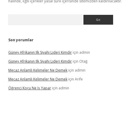
halinde, ilgili içerikler yasal süre içerisinde sitemizden kaldırılacaktır.
Arama
Son yorumlar
Güney Afrikanın Ilk Siyahi Lideri Kimdir
için
admin
Güney Afrikanın Ilk Siyahi Lideri Kimdir
için
Otağ
Mecaz Anlamlı Kelimeler Ne Demek
için
admin
Mecaz Anlamlı Kelimeler Ne Demek
için
Arife
Öğrenci Koçu Ne Iş Yapar
için
admin