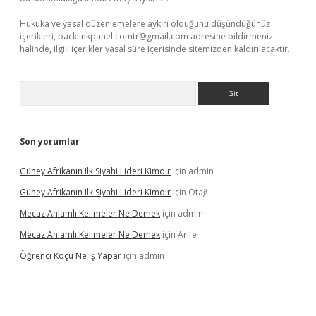
Hukuka ve yasal düzenlemelere aykırı olduğunu düşündüğünüz
içerikleri,
backlinkpanelicomtr@gmail.com
adresine bildirmeniz
halinde, ilgili içerikler yasal süre içerisinde sitemizden kaldırılacaktır.
Arama
Son yorumlar
Güney Afrikanın Ilk Siyahi Lideri Kimdir
için
admin
Güney Afrikanın Ilk Siyahi Lideri Kimdir
için
Otağ
Mecaz Anlamlı Kelimeler Ne Demek
için
admin
Mecaz Anlamlı Kelimeler Ne Demek
için
Arife
Öğrenci Koçu Ne Iş Yapar
için
admin