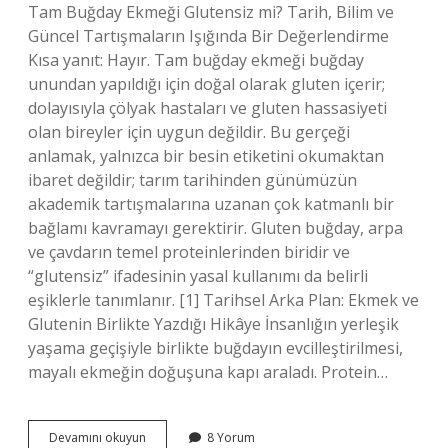
Tam Buğday Ekmeği Glutensiz mi? Tarih, Bilim ve
Güncel Tartışmaların Işığında Bir Değerlendirme
Kısa yanıt: Hayır. Tam buğday ekmeği buğday
unundan yapıldığı için doğal olarak gluten içerir;
dolayısıyla çölyak hastaları ve gluten hassasiyeti
olan bireyler için uygun değildir. Bu gerçeği
anlamak, yalnızca bir besin etiketini okumaktan
ibaret değildir; tarım tarihinden günümüzün
akademik tartışmalarına uzanan çok katmanlı bir
bağlamı kavramayı gerektirir. Gluten buğday, arpa
ve çavdarın temel proteinlerinden biridir ve
“glutensiz” ifadesinin yasal kullanımı da belirli
eşiklerle tanımlanır. [1] Tarihsel Arka Plan: Ekmek ve
Glutenin Birlikte Yazdığı Hikâye İnsanlığın yerleşik
yaşama geçişiyle birlikte buğdayın evcilleştirilmesi,
mayalı ekmeğin doğuşuna kapı araladı. Protein…
Tam
Devamını okuyun
8 Yorum