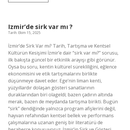
buğday
ekmeği
glutensiz
mi
?
Izmir’de sirk var mı ?
Tarih: Ekim 15, 2025
İzmir’de Sirk Var mı? Tarih, Tartışma ve Kentsel
Kültürün Kesişimi İzmir’e dair “sirk var mı?” sorusu,
ilk bakışta güncel bir etkinlik arayışı gibi görünür.
Oysa bu soru, kentin kültürel sürekliliğini, eğlence
ekonomisini ve etik tartışmalarını birlikte
düşünmeye davet eder. Ege’nin liman kenti,
yüzyıllardır dolaşan gösteri sanatlarının
duraklarından biri olageldi; bazen çadırın altında
merak, bazen de meydanda tartışma birikti. Bugün
“sirk” dendiğinde yalnızca program afişlerini değil,
hayvan refahından kentsel bellek ve performans
çalışmalarına uzanan geniş bir literatürü de
beraberce konuşuyoruz. İzmir’in Sirk ve Gösteri