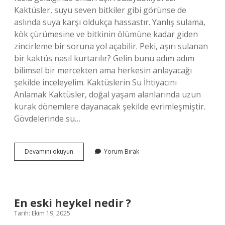
Kaktüsler, suyu seven bitkiler gibi görünse de
aslında suya karşı oldukça hassastır. Yanlış sulama,
kök çürümesine ve bitkinin ölümüne kadar giden
zincirleme bir soruna yol açabilir. Peki, aşırı sulanan
bir kaktüs nasıl kurtarılır? Gelin bunu adım adım
bilimsel bir mercekten ama herkesin anlayacağı
şekilde inceleyelim. Kaktüslerin Su İhtiyacını
Anlamak Kaktüsler, doğal yaşam alanlarında uzun
kurak dönemlere dayanacak şekilde evrimleşmiştir.
Gövdelerinde su…
Aşırı
Devamını okuyun
Yorum Bırak
sulanan
bir
kaktüs
nasıl
kurtarılır
En eski heykel nedir ?
?
Tarih: Ekim 19, 2025