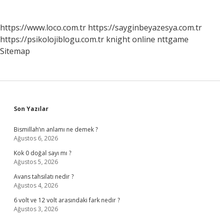
sayfalaması
https://www.loco.com.tr
https://sayginbeyazesya.com.tr
https://psikolojiblogu.com.tr
knight online
nttgame
Sitemap
Sidebar
Son Yazılar
Bismillah’ın anlamı ne demek ?
Ağustos 6, 2026
Kok 0 doğal sayı mı ?
Ağustos 5, 2026
Avans tahsilatı nedir ?
Ağustos 4, 2026
6 volt ve 12 volt arasındaki fark nedir ?
Ağustos 3, 2026