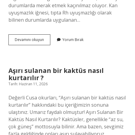
durumlarda merak etmek kaçınılmaz oluyor. Kan
uyuşmazlık iğnesi, tıpta Rh uyuşmazlığı olarak
bilinen durumlarda uygulanan…
Damardan
Devamını okuyun
Yorum Bırak
verilen
demir
ilacı
nedir
?
Aşırı sulanan bir kaktüs nasıl
kurtarılır ?
Tarih: Haziran 11, 2026
Değerli Cusa okurları, “Aşırı sulanan bir kaktüs nasıl
kurtarılır” hakkındaki bu içeriğimizin sonuna
ulaştınız. Umarız faydalı olmuştur! Aşırı Sulanan Bir
Kaktüs Nasıl Kurtarılır? Kaktüsler, genellikle “az su,
çok güneş” mottosuyla bilinir. Ama bazen, sevgimiz
fazla geldiğinde onları aşırı sulayabiliyoruz.