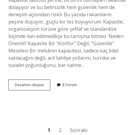
kapasite tablosu yerine, birbirini tutmayan rakamlar
dolaşıyor ve bu belirsizlik hem güvenlik hem de
deneyim açısından riskli. Bu yazıda rakamların
peşine düşüyor, güçlü bir tez koyuyorum: Kapasite,
organizasyon türüne göre şeffaf ve standardize
biçimde ilan edilmedikçe bu tartışma bitmez. Neden
Önemli? Kapasite Bir “Konfor” Değil, “Güvenlik”
Meselesi Bir mekânın kapasitesi, sadece kaç bilet
satılacağını değil, acil tahliye yollarını, turnike ve
tuvalet yoğunluğunu, bar-sahne…
Tarihi
Devamını okuyun
8 Yorum
Havagazı
Fabrikası
kaç
kişilik
?
Yazı
1
2
Sonraki