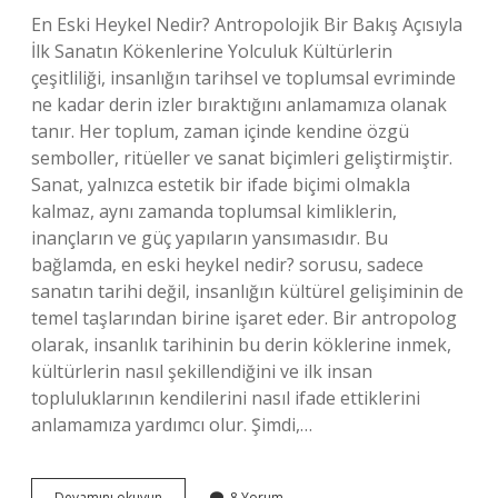
En Eski Heykel Nedir? Antropolojik Bir Bakış Açısıyla
İlk Sanatın Kökenlerine Yolculuk Kültürlerin
çeşitliliği, insanlığın tarihsel ve toplumsal evriminde
ne kadar derin izler bıraktığını anlamamıza olanak
tanır. Her toplum, zaman içinde kendine özgü
semboller, ritüeller ve sanat biçimleri geliştirmiştir.
Sanat, yalnızca estetik bir ifade biçimi olmakla
kalmaz, aynı zamanda toplumsal kimliklerin,
inançların ve güç yapıların yansımasıdır. Bu
bağlamda, en eski heykel nedir? sorusu, sadece
sanatın tarihi değil, insanlığın kültürel gelişiminin de
temel taşlarından birine işaret eder. Bir antropolog
olarak, insanlık tarihinin bu derin köklerine inmek,
kültürlerin nasıl şekillendiğini ve ilk insan
topluluklarının kendilerini nasıl ifade ettiklerini
anlamamıza yardımcı olur. Şimdi,…
En
Devamını okuyun
8 Yorum