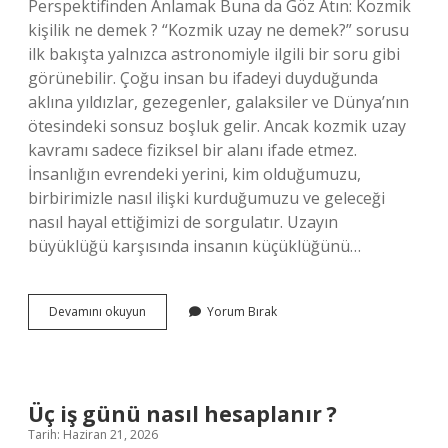
Perspektifinden Anlamak Buna da Göz Atın: Kozmik
kişilik ne demek ? “Kozmik uzay ne demek?” sorusu
ilk bakışta yalnızca astronomiyle ilgili bir soru gibi
görünebilir. Çoğu insan bu ifadeyi duyduğunda
aklına yıldızlar, gezegenler, galaksiler ve Dünya’nın
ötesindeki sonsuz boşluk gelir. Ancak kozmik uzay
kavramı sadece fiziksel bir alanı ifade etmez.
İnsanlığın evrendeki yerini, kim olduğumuzu,
birbirimizle nasıl ilişki kurduğumuzu ve geleceği
nasıl hayal ettiğimizi de sorgulatır. Uzayın
büyüklüğü karşısında insanın küçüklüğünü…
Kozmik
Devamını okuyun
Yorum Bırak
uzay
ne
demek
?
Üç iş günü nasıl hesaplanır ?
Tarih: Haziran 21, 2026