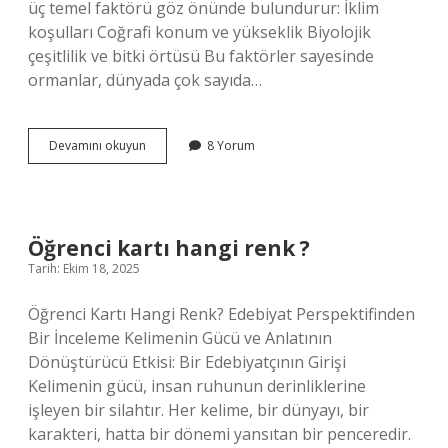
üç temel faktörü göz önünde bulundurur: İklim
koşulları Coğrafi konum ve yükseklik Biyolojik
çeşitlilik ve bitki örtüsü Bu faktörler sayesinde
ormanlar, dünyada çok sayıda…
Kaç
Devamını okuyun
8 Yorum
çeşit
orman
vardır
?
Öğrenci kartı hangi renk ?
Tarih: Ekim 18, 2025
Öğrenci Kartı Hangi Renk? Edebiyat Perspektifinden
Bir İnceleme Kelimenin Gücü ve Anlatının
Dönüştürücü Etkisi: Bir Edebiyatçının Girişi
Kelimenin gücü, insan ruhunun derinliklerine
işleyen bir silahtır. Her kelime, bir dünyayı, bir
karakteri, hatta bir dönemi yansıtan bir penceredir.