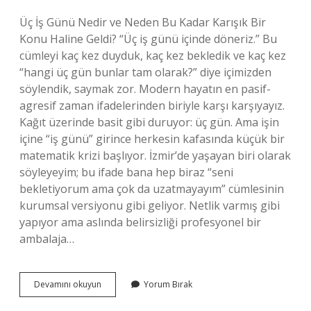
Üç İş Günü Nedir ve Neden Bu Kadar Karışık Bir
Konu Haline Geldi? “Üç iş günü içinde döneriz.” Bu
cümleyi kaç kez duyduk, kaç kez bekledik ve kaç kez
“hangi üç gün bunlar tam olarak?” diye içimizden
söylendik, saymak zor. Modern hayatın en pasif-
agresif zaman ifadelerinden biriyle karşı karşıyayız.
Kağıt üzerinde basit gibi duruyor: üç gün. Ama işin
içine “iş günü” girince herkesin kafasında küçük bir
matematik krizi başlıyor. İzmir’de yaşayan biri olarak
söyleyeyim; bu ifade bana hep biraz “seni
bekletiyorum ama çok da uzatmayayım” cümlesinin
kurumsal versiyonu gibi geliyor. Netlik varmış gibi
yapıyor ama aslında belirsizliği profesyonel bir
ambalaja…
Üç
Devamını okuyun
Yorum Bırak
iş
günü