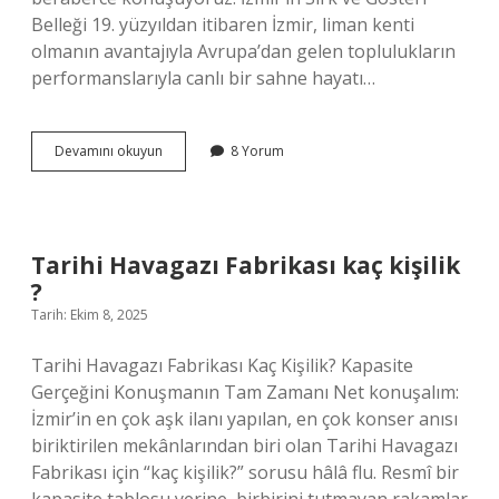
Belleği 19. yüzyıldan itibaren İzmir, liman kenti
olmanın avantajıyla Avrupa’dan gelen toplulukların
performanslarıyla canlı bir sahne hayatı…
Izmir’de
Devamını okuyun
8 Yorum
sirk
var
mı
?
Tarihi Havagazı Fabrikası kaç kişilik
?
Tarih: Ekim 8, 2025
Tarihi Havagazı Fabrikası Kaç Kişilik? Kapasite
Gerçeğini Konuşmanın Tam Zamanı Net konuşalım:
İzmir’in en çok aşk ilanı yapılan, en çok konser anısı
biriktirilen mekânlarından biri olan Tarihi Havagazı
Fabrikası için “kaç kişilik?” sorusu hâlâ flu. Resmî bir