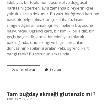
Edebiyat, bir toplumun düşünsel ve duygusal
haritasını çizerken, aynı zamanda bireylerin içsel
yolculuklarına dokunur. Bu yazı, bir öğrenci kartının
basit bir belge olmaktan çok daha fazlasını
simgelediğini anlamak için kelimelerin büyüsüne
başvuracak. Öğrenci kartı, bir kimlik, bir aitlik, bir
geçiş belgesidir, ancak bir edebiyatçı olarak
bakıldığında, onun rengi ve biçimi bir anlam
dünyasının kapılarını aralar. Peki, öğrenci kartı
hangi renk? Bu sorunun arkasında…
Öğrenci
Devamını okuyun
8 Yorum
kartı
hangi
renk
?
Tam buğday ekmeği glutensiz mi ?
Tarih: Ekim 17, 2025