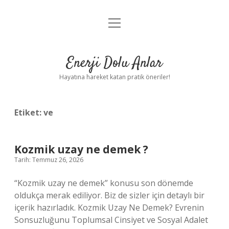
menüyü
Anasayfa
aç
Gizlilik Politikası
Enerji Dolu Anlar
Yasal Uyarı
Hayatına hareket katan pratik öneriler!
Hakkımızda
Etiket:
ve
Kozmik uzay ne demek ?
Tarih: Temmuz 26, 2026
“Kozmik uzay ne demek” konusu son dönemde
oldukça merak ediliyor. Biz de sizler için detaylı bir
içerik hazırladık. Kozmik Uzay Ne Demek? Evrenin
Sonsuzluğunu Toplumsal Cinsiyet ve Sosyal Adalet