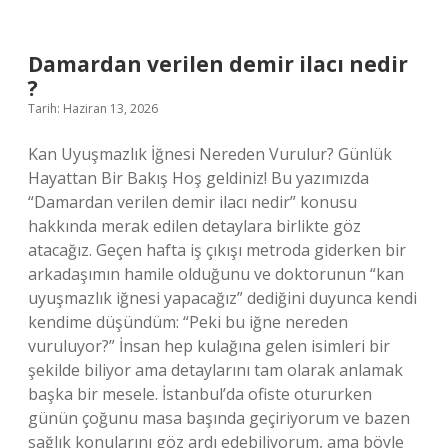
nasıl
hesaplanır
?
Damardan verilen demir ilacı nedir
?
Tarih: Haziran 13, 2026
Kan Uyuşmazlık İğnesi Nereden Vurulur? Günlük
Hayattan Bir Bakış Hoş geldiniz! Bu yazımızda
“Damardan verilen demir ilacı nedir” konusu
hakkında merak edilen detaylara birlikte göz
atacağız. Geçen hafta iş çıkışı metroda giderken bir
arkadaşımın hamile olduğunu ve doktorunun “kan
uyuşmazlık iğnesi yapacağız” dediğini duyunca kendi
kendime düşündüm: “Peki bu iğne nereden
vuruluyor?” İnsan hep kulağına gelen isimleri bir
şekilde biliyor ama detaylarını tam olarak anlamak
başka bir mesele. İstanbul’da ofiste otururken
günün çoğunu masa başında geçiriyorum ve bazen
sağlık konularını göz ardı edebiliyorum, ama böyle