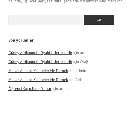
halinde, ilgili içerikler yasal süre içerisinde sitemizden kaldırılacaktır.
Arama
Son yorumlar
Güney Afrikanın Ilk Siyahi Lideri Kimdir
için
admin
Güney Afrikanın Ilk Siyahi Lideri Kimdir
için
Otağ
Mecaz Anlamlı Kelimeler Ne Demek
için
admin
Mecaz Anlamlı Kelimeler Ne Demek
için
Arife
Öğrenci Koçu Ne Iş Yapar
için
admin