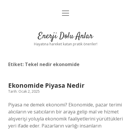
menüyü
Anasayfa
aç
Gizlilik Politikası
Enerji Dolu Anlar
Yasal Uyarı
Hayatına hareket katan pratik öneriler!
Hakkımızda
Etiket:
Tekel nedir ekonomide
Ekonomide Piyasa Nedir
Tarih: Ocak 2, 2025
Piyasa ne demek ekonomi? Ekonomide, pazar terimi
alıcıların ve satıcıların bir araya gelip mal ve hizmet
alışverişi yoluyla ekonomik faaliyetlerini yürüttükleri
yeri ifade eder. Pazarların varlığı insanların