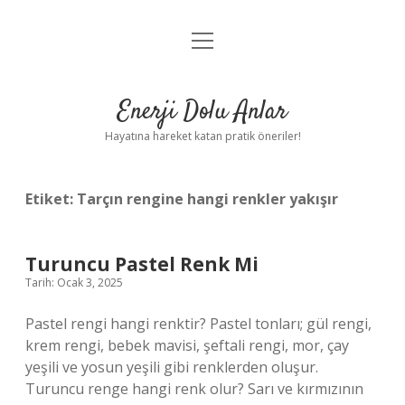
menüyü
Anasayfa
aç
Gizlilik Politikası
Enerji Dolu Anlar
Yasal Uyarı
Hayatına hareket katan pratik öneriler!
Hakkımızda
Etiket:
Tarçın rengine hangi renkler yakışır
Turuncu Pastel Renk Mi
Tarih: Ocak 3, 2025
Pastel rengi hangi renktir? Pastel tonları; gül rengi,
krem ​​rengi, bebek mavisi, şeftali rengi, mor, çay
yeşili ve yosun yeşili gibi renklerden oluşur.
Turuncu renge hangi renk olur? Sarı ve kırmızının