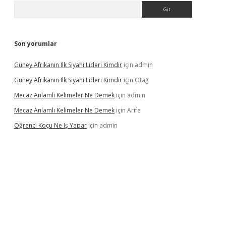
Arama
Son yorumlar
Güney Afrikanın Ilk Siyahi Lideri Kimdir
için
admin
Güney Afrikanın Ilk Siyahi Lideri Kimdir
için
Otağ
Mecaz Anlamlı Kelimeler Ne Demek
için
admin
Mecaz Anlamlı Kelimeler Ne Demek
için
Arife
Öğrenci Koçu Ne Iş Yapar
için
admin
lipbet güncel