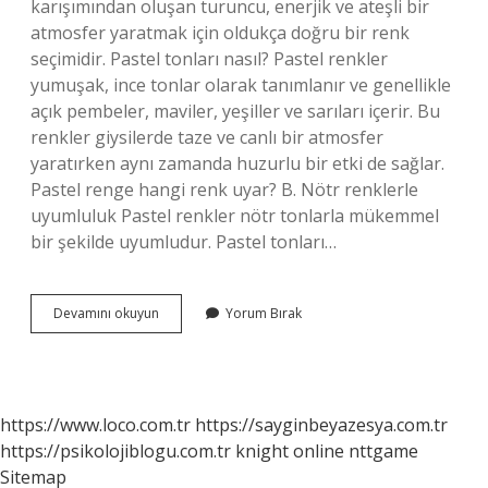
karışımından oluşan turuncu, enerjik ve ateşli bir
atmosfer yaratmak için oldukça doğru bir renk
seçimidir. Pastel tonları nasıl? Pastel renkler
yumuşak, ince tonlar olarak tanımlanır ve genellikle
açık pembeler, maviler, yeşiller ve sarıları içerir. Bu
renkler giysilerde taze ve canlı bir atmosfer
yaratırken aynı zamanda huzurlu bir etki de sağlar.
Pastel renge hangi renk uyar? B. Nötr renklerle
uyumluluk Pastel renkler nötr tonlarla mükemmel
bir şekilde uyumludur. Pastel tonları…
Turuncu
Devamını okuyun
Yorum Bırak
Pastel
Renk
Mi
https://www.loco.com.tr
https://sayginbeyazesya.com.tr
https://psikolojiblogu.com.tr
knight online
nttgame
Sitemap