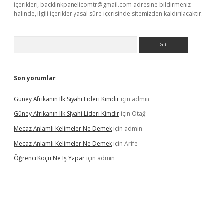
içerikleri,
backlinkpanelicomtr@gmail.com
adresine bildirmeniz
halinde, ilgili içerikler yasal süre içerisinde sitemizden kaldırılacaktır.
Arama
Son yorumlar
Güney Afrikanın Ilk Siyahi Lideri Kimdir
için
admin
Güney Afrikanın Ilk Siyahi Lideri Kimdir
için
Otağ
Mecaz Anlamlı Kelimeler Ne Demek
için
admin
Mecaz Anlamlı Kelimeler Ne Demek
için
Arife
Öğrenci Koçu Ne Iş Yapar
için
admin