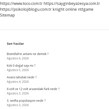
Çıkarsınız
https://www.loco.com.tr
https://sayginbeyazesya.com.tr
https://psikolojiblogu.com.tr
knight online
nttgame
Sitemap
Sidebar
Son Yazılar
Bismillah’ın anlamı ne demek ?
Ağustos 6, 2026
Kok 0 doğal sayı mı ?
Ağustos 5, 2026
Avans tahsilatı nedir ?
Ağustos 4, 2026
6 volt ve 12 volt arasındaki fark nedir ?
Ağustos 3, 2026
3. sınıfta popülasyon nedir ?
Ağustos 3, 2026