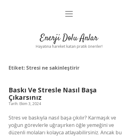
menüyü
Anasayfa
aç
Gizlilik Politikası
Enerji Dolu Anlar
Yasal Uyarı
Hayatına hareket katan pratik öneriler!
Hakkımızda
Etiket:
Stresi ne sakinleştirir
Baskı Ve Stresle Nasıl Başa
Çıkarsınız
Tarih: Ekim 3, 2024
Stres ve baskıyla nasıl başa çıkılır? Karmaşık ve
yoğun görevlerle uğraşırken öğle yemeğini ve
düzenli molaları kolayca atlayabilirsiniz. Ancak bu