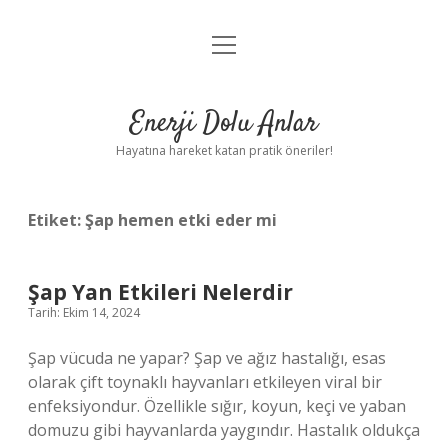
menüyü
Anasayfa
aç
Gizlilik Politikası
Enerji Dolu Anlar
Yasal Uyarı
Hayatına hareket katan pratik öneriler!
Hakkımızda
Etiket:
Şap hemen etki eder mi
Şap Yan Etkileri Nelerdir
Tarih: Ekim 14, 2024
Şap vücuda ne yapar? Şap ve ağız hastalığı, esas
olarak çift toynaklı hayvanları etkileyen viral bir
enfeksiyondur. Özellikle sığır, koyun, keçi ve yaban
domuzu gibi hayvanlarda yaygındır. Hastalık oldukça