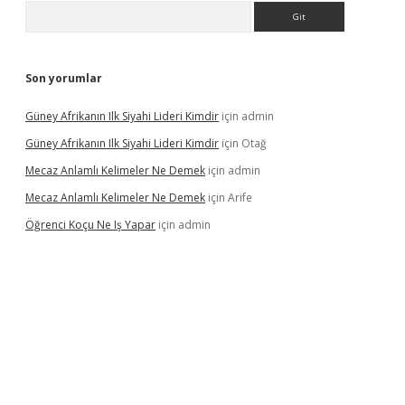
Arama
Son yorumlar
Güney Afrikanın Ilk Siyahi Lideri Kimdir
için
admin
Güney Afrikanın Ilk Siyahi Lideri Kimdir
için
Otağ
Mecaz Anlamlı Kelimeler Ne Demek
için
admin
Mecaz Anlamlı Kelimeler Ne Demek
için
Arife
Öğrenci Koçu Ne Iş Yapar
için
admin
lipbet güncel