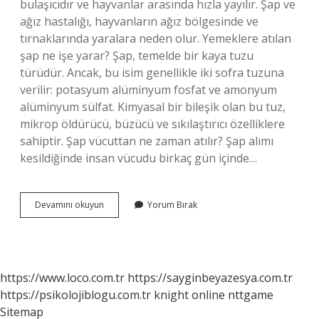
bulaşıcıdır ve hayvanlar arasında hızla yayılır. Şap ve
ağız hastalığı, hayvanların ağız bölgesinde ve
tırnaklarında yaralara neden olur. Yemeklere atılan
şap ne işe yarar? Şap, temelde bir kaya tuzu
türüdür. Ancak, bu isim genellikle iki sofra tuzuna
verilir: potasyum alüminyum fosfat ve amonyum
alüminyum sülfat. Kimyasal bir bileşik olan bu tuz,
mikrop öldürücü, büzücü ve sıkılaştırıcı özelliklere
sahiptir. Şap vücuttan ne zaman atılır? Şap alımı
kesildiğinde insan vücudu birkaç gün içinde…
Şap
Devamını okuyun
Yorum Bırak
Yan
Etkileri
Nelerdir
https://www.loco.com.tr
https://sayginbeyazesya.com.tr
https://psikolojiblogu.com.tr
knight online
nttgame
Sitemap