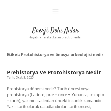
menüyü
Anasayfa
aç
Gizlilik Politikası
Enerji Dolu Anlar
Yasal Uyarı
Hayatına hareket katan pratik öneriler!
Hakkımızda
Etiket:
Protohistorya ve önasya arkeolojisi nedir
Prehistorya Ve Protohistorya Nedir
Tarih: Ocak 3, 2025
Prehistorya dönemi nedir? Tarih öncesi veya
prehistorya (Latince, præ = önce + Yunanca, ιστορία
= tarih), yazının icadından önceki insanlık zamanıdır.
Yazılı tarih olarak da adlandırılan tarih öncesi,