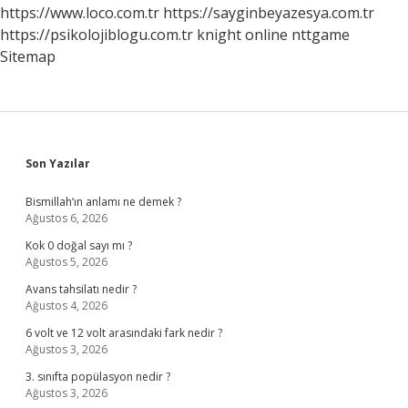
https://www.loco.com.tr
https://sayginbeyazesya.com.tr
https://psikolojiblogu.com.tr
knight online
nttgame
Sitemap
Sidebar
Son Yazılar
Bismillah’ın anlamı ne demek ?
Ağustos 6, 2026
Kok 0 doğal sayı mı ?
Ağustos 5, 2026
Avans tahsilatı nedir ?
Ağustos 4, 2026
6 volt ve 12 volt arasındaki fark nedir ?
Ağustos 3, 2026
3. sınıfta popülasyon nedir ?
Ağustos 3, 2026