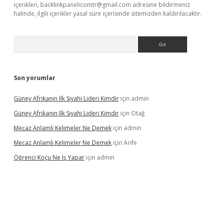
içerikleri,
backlinkpanelicomtr@gmail.com
adresine bildirmeniz
halinde, ilgili içerikler yasal süre içerisinde sitemizden kaldırılacaktır.
Arama
Son yorumlar
Güney Afrikanın Ilk Siyahi Lideri Kimdir
için
admin
Güney Afrikanın Ilk Siyahi Lideri Kimdir
için
Otağ
Mecaz Anlamlı Kelimeler Ne Demek
için
admin
Mecaz Anlamlı Kelimeler Ne Demek
için
Arife
Öğrenci Koçu Ne Iş Yapar
için
admin