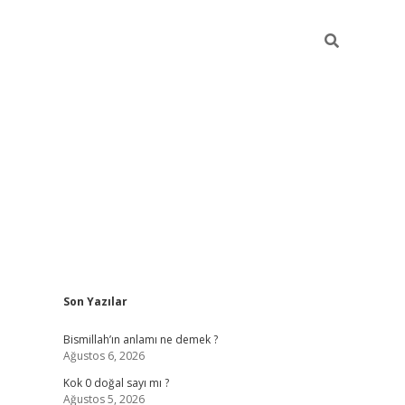
Sidebar
Son Yazılar
tulipbet gü
Bismillah’ın anlamı ne demek ?
Ağustos 6, 2026
Kok 0 doğal sayı mı ?
Ağustos 5, 2026