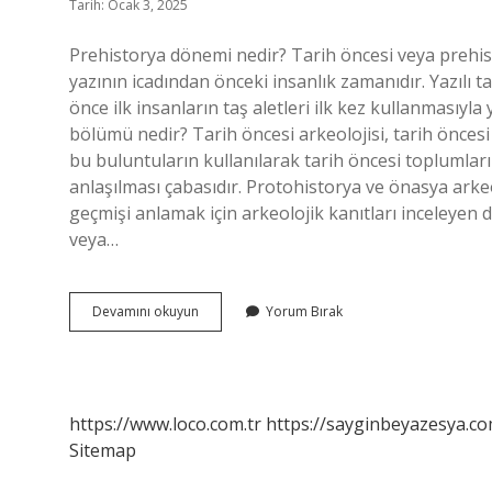
Tarih: Ocak 3, 2025
Prehistorya dönemi nedir? Tarih öncesi veya prehist
yazının icadından önceki insanlık zamanıdır. Yazılı ta
önce ilk insanların taş aletleri ilk kez kullanmasıyla 
bölümü nedir? Tarih öncesi arkeolojisi, tarih önce
bu buluntuların kullanılarak tarih öncesi toplumlar
anlaşılması çabasıdır. Protohistorya ve önasya arkeo
geçmişi anlamak için arkeolojik kanıtları inceleyen di
veya…
Prehistorya
Devamını okuyun
Yorum Bırak
Ve
Protohistorya
Nedir
https://www.loco.com.tr
https://sayginbeyazesya.co
Sitemap