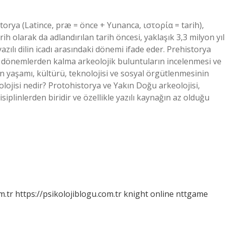
orya (Latince, præ = önce + Yunanca, ιστορία = tarih),
rih olarak da adlandırılan tarih öncesi, yaklaşık 3,3 milyon yıl
yazılı dilin icadı arasındaki dönemi ifade eder. Prehistorya
si dönemlerden kalma arkeolojik buluntuların incelenmesi ve
ın yaşamı, kültürü, teknolojisi ve sosyal örgütlenmesinin
lojisi nedir? Protohistorya ve Yakın Doğu arkeolojisi,
siplinlerden biridir ve özellikle yazılı kaynağın az olduğu
m.tr
https://psikolojiblogu.com.tr
knight online
nttgame