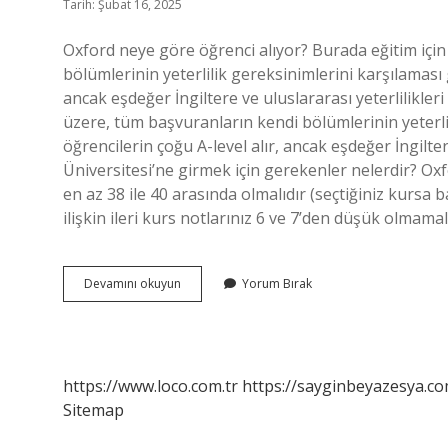
Tarih: Şubat 16, 2025
Oxford neye göre öğrenci alıyor? Burada eğitim içi
bölümlerinin yeterlilik gereksinimlerini karşılaması 
ancak eşdeğer İngiltere ve uluslararası yeterlilikler
üzere, tüm başvuranların kendi bölümlerinin yeterli
öğrencilerin çoğu A-level alır, ancak eşdeğer İngilter
Üniversitesi’ne girmek için gerekenler nelerdir? Oxf
en az 38 ile 40 arasında olmalıdır (seçtiğiniz kurs
ilişkin ileri kurs notlarınız 6 ve 7’den düşük olmama
Oxford
Devamını okuyun
Yorum Bırak
Da
Okumak
Için
Ne
Yapmalıyım
https://www.loco.com.tr
https://sayginbeyazesya.co
Sitemap