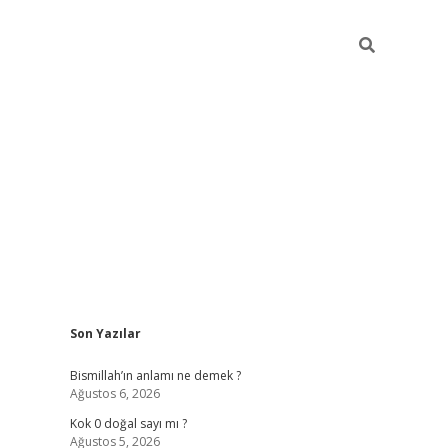
Sidebar
Son Yazılar
tulipbet gü
Bismillah’ın anlamı ne demek ?
Ağustos 6, 2026
Kok 0 doğal sayı mı ?
Ağustos 5, 2026