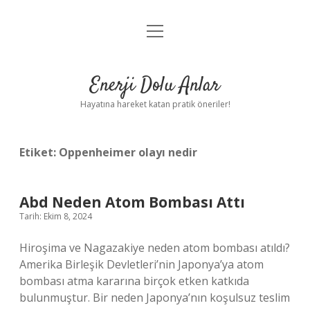
menüyü
Anasayfa
aç
Gizlilik Politikası
Enerji Dolu Anlar
Yasal Uyarı
Hayatına hareket katan pratik öneriler!
Hakkımızda
Etiket:
Oppenheimer olayı nedir
Abd Neden Atom Bombası Attı
Tarih: Ekim 8, 2024
Hiroşima ve Nagazakiye neden atom bombası atıldı?
Amerika Birleşik Devletleri’nin Japonya’ya atom
bombası atma kararına birçok etken katkıda
bulunmuştur. Bir neden Japonya’nın koşulsuz teslim