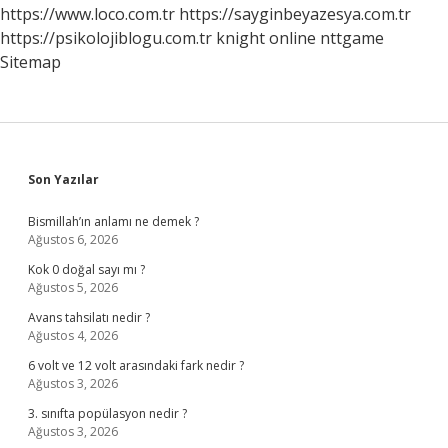
https://www.loco.com.tr
https://sayginbeyazesya.com.tr
https://psikolojiblogu.com.tr
knight online
nttgame
Sitemap
Sidebar
Son Yazılar
Bismillah’ın anlamı ne demek ?
Ağustos 6, 2026
Kok 0 doğal sayı mı ?
Ağustos 5, 2026
Avans tahsilatı nedir ?
Ağustos 4, 2026
6 volt ve 12 volt arasındaki fark nedir ?
Ağustos 3, 2026
3. sınıfta popülasyon nedir ?
Ağustos 3, 2026