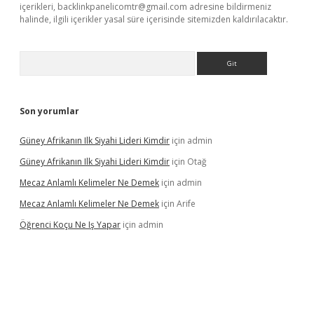
içerikleri,
backlinkpanelicomtr@gmail.com
adresine bildirmeniz
halinde, ilgili içerikler yasal süre içerisinde sitemizden kaldırılacaktır.
Arama
Son yorumlar
Güney Afrikanın Ilk Siyahi Lideri Kimdir
için
admin
Güney Afrikanın Ilk Siyahi Lideri Kimdir
için
Otağ
Mecaz Anlamlı Kelimeler Ne Demek
için
admin
Mecaz Anlamlı Kelimeler Ne Demek
için
Arife
Öğrenci Koçu Ne Iş Yapar
için
admin