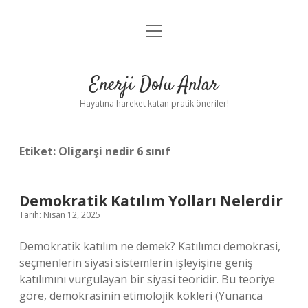
menüyü
Anasayfa
aç
Gizlilik Politikası
Enerji Dolu Anlar
Yasal Uyarı
Hayatına hareket katan pratik öneriler!
Hakkımızda
Etiket:
Oligarşi nedir 6 sınıf
Demokratik Katılım Yolları Nelerdir
Tarih: Nisan 12, 2025
Demokratik katılım ne demek? Katılımcı demokrasi,
seçmenlerin siyasi sistemlerin işleyişine geniş
katılımını vurgulayan bir siyasi teoridir. Bu teoriye
göre, demokrasinin etimolojik kökleri (Yunanca