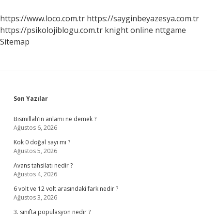
https://www.loco.com.tr
https://sayginbeyazesya.com.tr
https://psikolojiblogu.com.tr
knight online
nttgame
Sitemap
Sidebar
Son Yazılar
Bismillah’ın anlamı ne demek ?
Ağustos 6, 2026
Kok 0 doğal sayı mı ?
Ağustos 5, 2026
Avans tahsilatı nedir ?
Ağustos 4, 2026
6 volt ve 12 volt arasındaki fark nedir ?
Ağustos 3, 2026
3. sınıfta popülasyon nedir ?