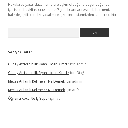
Hukuka ve yasal düzenlemelere aykırı olduğunu düşündüğünüz
içerikleri,
backlinkpanelicomtr@gmail.com
adresine bildirmeniz
halinde, ilgili içerikler yasal süre içerisinde sitemizden kaldırılacaktır.
Arama
Son yorumlar
Güney Afrikanın Ilk Siyahi Lideri Kimdir
için
admin
Güney Afrikanın Ilk Siyahi Lideri Kimdir
için
Otağ
Mecaz Anlamlı Kelimeler Ne Demek
için
admin
Mecaz Anlamlı Kelimeler Ne Demek
için
Arife
Öğrenci Koçu Ne Iş Yapar
için
admin