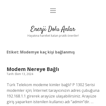
menüyü
Anasayfa
aç
Gizlilik Politikası
Enerji Dolu Anlar
Yasal Uyarı
Hayatına hareket katan pratik öneriler!
Hakkımızda
Etiket:
Modemye kaç kişi bağlanmış
Modem Nereye Bağlı
Tarih: Ekim 13, 2024
Türk Telekom modeme kimler bağlı? P 1302 Serisi
modemler için; İnternet tarayıcınızın adres çubuğuna
192.168.1.1 girerek arayüze ulaşabilirsiniz. Arayüze
giriş yaparken istenilen kullanıcı adı “admin”dir. …