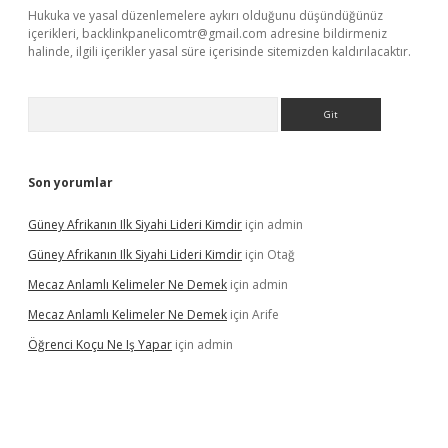
Hukuka ve yasal düzenlemelere aykırı olduğunu düşündüğünüz
içerikleri,
backlinkpanelicomtr@gmail.com
adresine bildirmeniz
halinde, ilgili içerikler yasal süre içerisinde sitemizden kaldırılacaktır.
Arama
Son yorumlar
Güney Afrikanın Ilk Siyahi Lideri Kimdir
için
admin
Güney Afrikanın Ilk Siyahi Lideri Kimdir
için
Otağ
Mecaz Anlamlı Kelimeler Ne Demek
için
admin
Mecaz Anlamlı Kelimeler Ne Demek
için
Arife
Öğrenci Koçu Ne Iş Yapar
için
admin