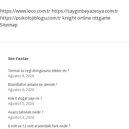
https://www.loco.com.tr
https://sayginbeyazesya.com.tr
https://psikolojiblogu.com.tr
knight online
nttgame
Sitemap
Sidebar
Son Yazılar
Termal su regl döngüsünü etkiler mi ?
Ağustos 8, 2026
Bismillah’ın anlamı ne demek ?
Ağustos 6, 2026
Kok 0 doğal sayı mı ?
Ağustos 5, 2026
Avans tahsilatı nedir ?
Ağustos 4, 2026
6 volt ve 12 volt arasındaki fark nedir ?