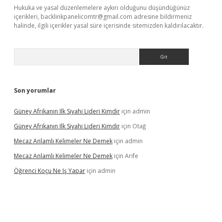
Hukuka ve yasal düzenlemelere aykırı olduğunu düşündüğünüz
içerikleri,
backlinkpanelicomtr@gmail.com
adresine bildirmeniz
halinde, ilgili içerikler yasal süre içerisinde sitemizden kaldırılacaktır.
Arama
Son yorumlar
Güney Afrikanın Ilk Siyahi Lideri Kimdir
için
admin
Güney Afrikanın Ilk Siyahi Lideri Kimdir
için
Otağ
Mecaz Anlamlı Kelimeler Ne Demek
için
admin
Mecaz Anlamlı Kelimeler Ne Demek
için
Arife
Öğrenci Koçu Ne Iş Yapar
için
admin