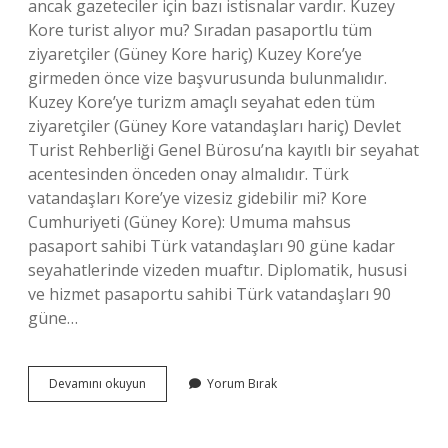
ancak gazeteciler için bazı istisnalar vardır. Kuzey
Kore turist alıyor mu? Sıradan pasaportlu tüm
ziyaretçiler (Güney Kore hariç) Kuzey Kore’ye
girmeden önce vize başvurusunda bulunmalıdır.
Kuzey Kore’ye turizm amaçlı seyahat eden tüm
ziyaretçiler (Güney Kore vatandaşları hariç) Devlet
Turist Rehberliği Genel Bürosu’na kayıtlı bir seyahat
acentesinden önceden onay almalıdır. Türk
vatandaşları Kore’ye vizesiz gidebilir mi? Kore
Cumhuriyeti (Güney Kore): Umuma mahsus
pasaport sahibi Türk vatandaşları 90 güne kadar
seyahatlerinde vizeden muaftır. Diplomatik, hususi
ve hizmet pasaportu sahibi Türk vatandaşları 90
güne…
Kuzey
Devamını okuyun
Yorum Bırak
Kore
Türk
Vatandaşlarından