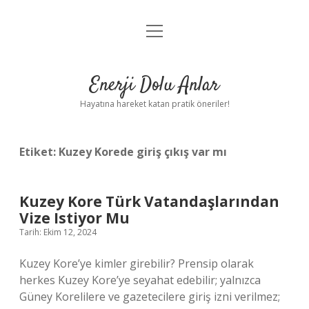
menüyü
Anasayfa
aç
Gizlilik Politikası
Enerji Dolu Anlar
Yasal Uyarı
Hayatına hareket katan pratik öneriler!
Hakkımızda
Etiket:
Kuzey Korede giriş çıkış var mı
Kuzey Kore Türk Vatandaşlarından
Vize Istiyor Mu
Tarih: Ekim 12, 2024
Kuzey Kore’ye kimler girebilir? Prensip olarak
herkes Kuzey Kore’ye seyahat edebilir; yalnızca
Güney Korelilere ve gazetecilere giriş izni verilmez;