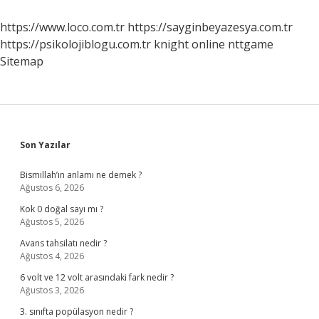
Vize
Istiyor
https://www.loco.com.tr
https://sayginbeyazesya.com.tr
Mu
https://psikolojiblogu.com.tr
knight online
nttgame
Sitemap
Sidebar
Son Yazılar
Bismillah’ın anlamı ne demek ?
Ağustos 6, 2026
Kok 0 doğal sayı mı ?
Ağustos 5, 2026
Avans tahsilatı nedir ?
Ağustos 4, 2026
6 volt ve 12 volt arasındaki fark nedir ?
Ağustos 3, 2026
3. sınıfta popülasyon nedir ?