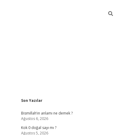
Sidebar
Son Yazılar
tulipbet güncel
Bismillah’ın anlamı ne demek ?
Ağustos 6, 2026
Kok 0 doğal sayı mı ?
Ağustos 5, 2026