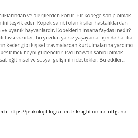
alıklarından ve alerjilerden korur. Bir köpeğe sahip olmak
rejimini teşvik eder. Köpek sahibi olan kişiler hastalıklardan
 ve uyanık hayvanlardır. Köpeklerin insana faydası nedir?
ik hissi verirler, bu yüzden yalnız yaşayanlar için de harika
rın keder gibi kişisel travmalardan kurtulmalarına yardımcı
n beslemek beyni güçlendirir. Evcil hayvan sahibi olmak
sal, eğitimsel ve sosyal gelişimini destekler. Bu etkiler…
m.tr
https://psikolojiblogu.com.tr
knight online
nttgame