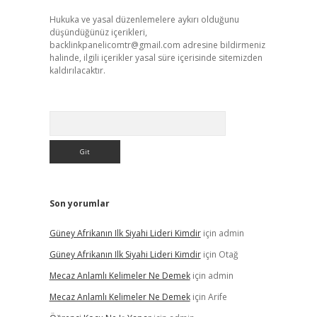
Hukuka ve yasal düzenlemelere aykırı olduğunu
düşündüğünüz içerikleri,
backlinkpanelicomtr@gmail.com
adresine bildirmeniz
halinde, ilgili içerikler yasal süre içerisinde sitemizden
kaldırılacaktır.
Arama
Son yorumlar
Güney Afrikanın Ilk Siyahi Lideri Kimdir
için
admin
Güney Afrikanın Ilk Siyahi Lideri Kimdir
için
Otağ
Mecaz Anlamlı Kelimeler Ne Demek
için
admin
Mecaz Anlamlı Kelimeler Ne Demek
için
Arife