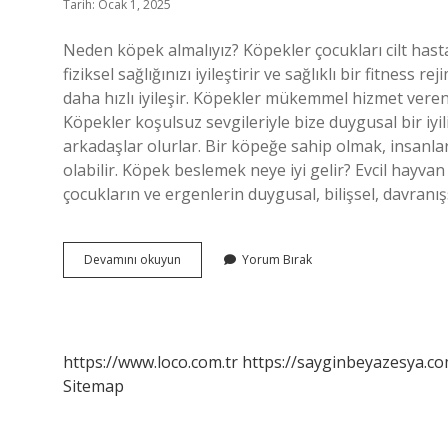
Tarih: Ocak 1, 2025
Neden köpek almalıyız? Köpekler çocukları cilt hast
fiziksel sağlığınızı iyileştirir ve sağlıklı bir fitness 
daha hızlı iyileşir. Köpekler mükemmel hizmet veren
Köpekler koşulsuz sevgileriyle bize duygusal bir iyil
arkadaşlar olurlar. Bir köpeğe sahip olmak, insanla
olabilir. Köpek beslemek neye iyi gelir? Evcil hayva
çocukların ve ergenlerin duygusal, bilişsel, davranış
Neden
Devamını okuyun
Yorum Bırak
Köpek
Sahibi
Olmalıyız
https://www.loco.com.tr
https://sayginbeyazesya.co
Sitemap