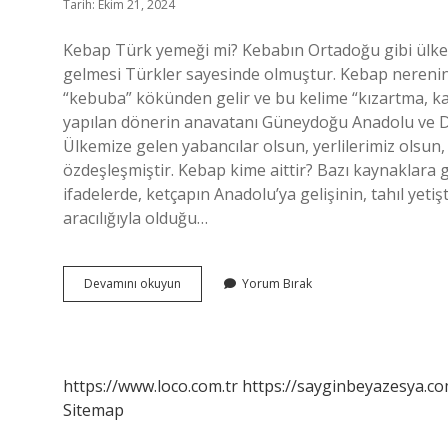
Tarih: Ekim 21, 2024
Kebap Türk yemeği mi? Kebabın Ortadoğu gibi ülkel
gelmesi Türkler sayesinde olmuştur. Kebap nerenin
“kebuba” kökünden gelir ve bu kelime “kızartma, ka
yapılan dönerin anavatanı Güneydoğu Anadolu ve D
Ülkemize gelen yabancılar olsun, yerlilerimiz olsun,
özdeşleşmiştir. Kebap kime aittir? Bazı kaynaklara 
ifadelerde, ketçapın Anadolu’ya gelişinin, tahıl yeti
aracılığıyla olduğu…
Kebap
Devamını okuyun
Yorum Bırak
Nerenin
https://www.loco.com.tr
https://sayginbeyazesya.co
Sitemap