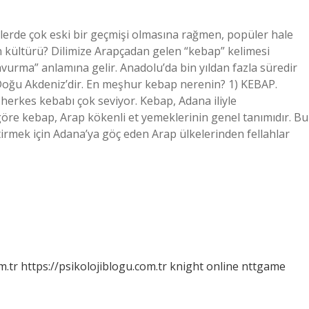
erde çok eski bir geçmişi olmasına rağmen, popüler hale
 kültürü? Dilimize Arapçadan gelen “kebap” kelimesi
vurma” anlamına gelir. Anadolu’da bin yıldan fazla süredir
oğu Akdeniz’dir. En meşhur kebap nerenin? 1) KEBAP.
 herkes kebabı çok seviyor. Kebap, Adana iliyle
göre kebap, Arap kökenli et yemeklerinin genel tanımıdır. Bu
ştirmek için Adana’ya göç eden Arap ülkelerinden fellahlar
m.tr
https://psikolojiblogu.com.tr
knight online
nttgame