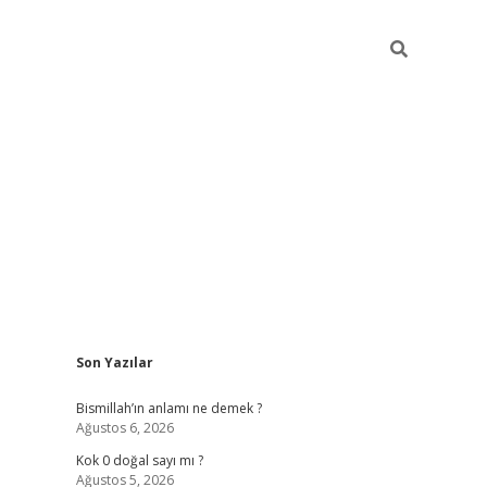
Sidebar
Son Yazılar
tulipbet 
Bismillah’ın anlamı ne demek ?
Ağustos 6, 2026
Kok 0 doğal sayı mı ?
Ağustos 5, 2026