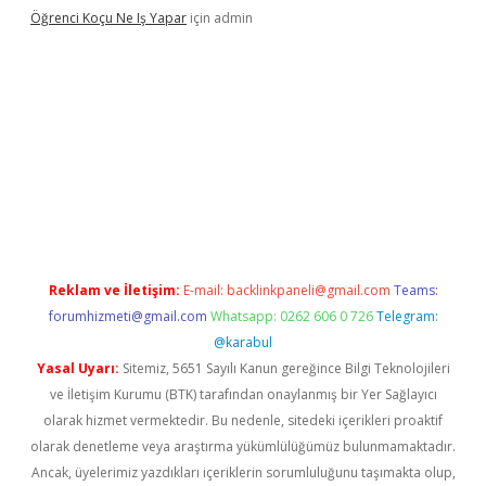
Öğrenci Koçu Ne Iş Yapar
için
admin
ipbet güncel
Reklam ve İletişim:
E-mail:
backlinkpaneli@gmail.com
Teams:
forumhizmeti@gmail.com
Whatsapp: 0262 606 0 726
Telegram:
@karabul
Yasal Uyarı:
Sitemiz, 5651 Sayılı Kanun gereğince Bilgi Teknolojileri
ve İletişim Kurumu (BTK) tarafından onaylanmış bir Yer Sağlayıcı
olarak hizmet vermektedir. Bu nedenle, sitedeki içerikleri proaktif
olarak denetleme veya araştırma yükümlülüğümüz bulunmamaktadır.
Ancak, üyelerimiz yazdıkları içeriklerin sorumluluğunu taşımakta olup,