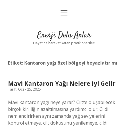
menüyü
Anasayfa
aç
Gizlilik Politikası
Enerji Dolu Anlar
Yasal Uyarı
Hayatına hareket katan pratik öneriler!
Hakkımızda
Etiket:
Kantaron yağı özel bölgeyi beyazlatır mı
Mavi Kantaron Yağı Nelere Iyi Gelir
Tarih: Ocak 25, 2025
Mavi kantaron yağı neye yarar? Ciltte oluşabilecek
birçok kirliliğin azaltılmasına yardımcı olur. Cildi
nemlendirirken aynı zamanda yağ seviyelerini
kontrol etmeye, cilt dokusunu yenilemeye, cildi