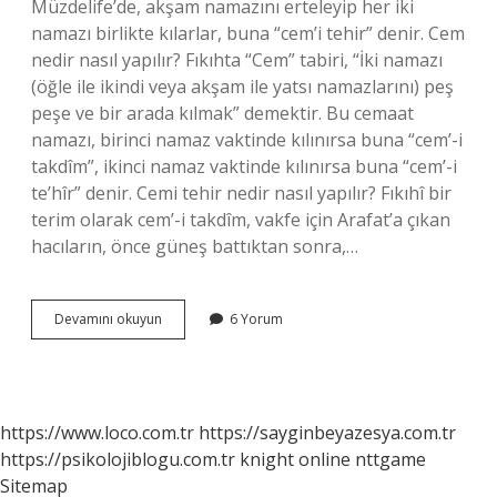
Müzdelife’de, akşam namazını erteleyip her iki
namazı birlikte kılarlar, buna “cem’i tehir” denir. Cem
nedir nasıl yapılır? Fıkıhta “Cem” tabiri, “İki namazı
(öğle ile ikindi veya akşam ile yatsı namazlarını) peş
peşe ve bir arada kılmak” demektir. Bu cemaat
namazı, birinci namaz vaktinde kılınırsa buna “cem’-i
takdîm”, ikinci namaz vaktinde kılınırsa buna “cem’-i
te’hîr” denir. Cemi tehir nedir nasıl yapılır? Fıkıhî bir
terim olarak cem’-i takdîm, vakfe için Arafat’a çıkan
hacıların, önce güneş battıktan sonra,…
Cem
Devamını okuyun
6 Yorum
Etmek
Nasil
Olur
https://www.loco.com.tr
https://sayginbeyazesya.com.tr
https://psikolojiblogu.com.tr
knight online
nttgame
Sitemap