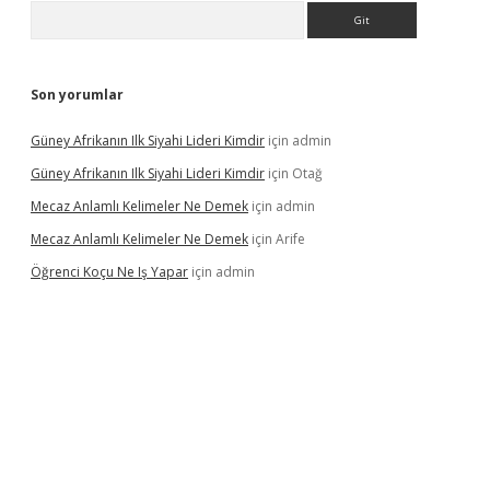
Arama
Son yorumlar
Güney Afrikanın Ilk Siyahi Lideri Kimdir
için
admin
Güney Afrikanın Ilk Siyahi Lideri Kimdir
için
Otağ
Mecaz Anlamlı Kelimeler Ne Demek
için
admin
Mecaz Anlamlı Kelimeler Ne Demek
için
Arife
Öğrenci Koçu Ne Iş Yapar
için
admin
ulipbet güncel