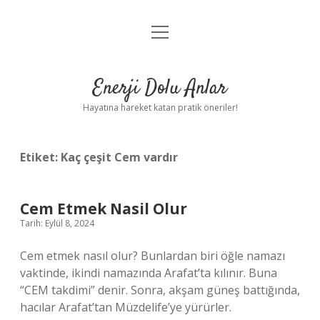
menüyü
Anasayfa
aç
Gizlilik Politikası
Enerji Dolu Anlar
Yasal Uyarı
Hayatına hareket katan pratik öneriler!
Hakkımızda
Etiket:
Kaç çeşit Cem vardır
Cem Etmek Nasil Olur
Tarih: Eylül 8, 2024
Cem etmek nasıl olur? Bunlardan biri öğle namazı
vaktinde, ikindi namazında Arafat’ta kılınır. Buna
“CEM takdimi” denir. Sonra, akşam güneş battığında,
hacılar Arafat’tan Müzdelife’ye yürürler.